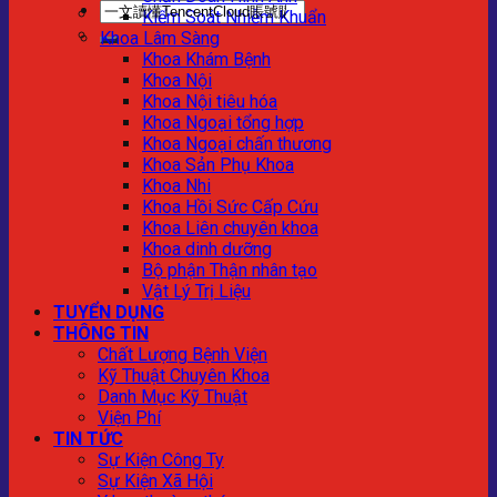
Kiểm Soát Nhiễm Khuẩn
Khoa Lâm Sàng
Khoa Khám Bệnh
Khoa Nội
Khoa Nội tiêu hóa
Khoa Ngoại tổng hợp
Khoa Ngoại chấn thương
Khoa Sản Phụ Khoa
Khoa Nhi
Khoa Hồi Sức Cấp Cứu
Khoa Liên chuyên khoa
Khoa dinh dưỡng
Bộ phận Thận nhân tạo
Vật Lý Trị Liệu
TUYỂN DỤNG
THÔNG TIN
Chất Lượng Bệnh Viện
Kỹ Thuật Chuyên Khoa
Danh Mục Kỹ Thuật
Viện Phí
TIN TỨC
Sự Kiện Công Ty
Sự Kiện Xã Hội