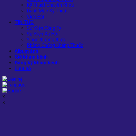
Kỹ Thuật Chuyên Khoa
Danh Mục Kỹ Thuật
Viện Phí
TIN TỨC
Sự Kiện Công Ty
Sự Kiện Xã Hội
Y học thường thức
Phòng Chống Kháng Thuốc
Album ảnh
Giờ khám bệnh
Đăng ký khám bệnh
Liên hệ
x
x