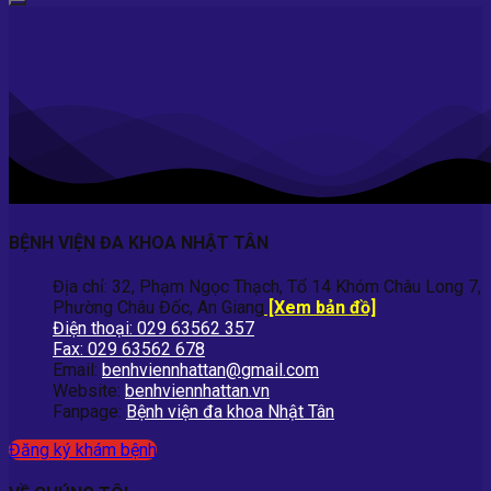
BỆNH VIỆN ĐA KHOA NHẬT TÂN
Địa chỉ: 32, Phạm Ngọc Thạch, Tổ 14 Khóm Châu Long 7,
Phường Châu Đốc, An Giang
[Xem bản đồ]
Điện thoại: 029 63562 357
Fax: 029 63562 678
Email:
benhviennhattan@gmail.com
Website:
benhviennhattan.vn
Fanpage:
Bệnh viện đa khoa Nhật Tân
Đăng ký khám bệnh