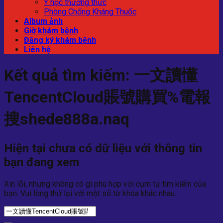
Y học thường thức
Phòng Chống Kháng Thuốc
Album ảnh
Giờ khám bệnh
Đăng ký khám bệnh
Liên hệ
Kết quả tìm kiếm:
一文讀懂
TencentCloud賬號購買%電報
搜shede888a.naq
Hiện tại chưa có dữ liệu với thông tin
bạn đang xem
Xin lỗi, nhưng không có gì phù hợp với cụm từ tìm kiếm của
bạn. Vui lòng thử lại với một số từ khóa khác nhau.