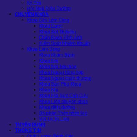
Kỷ Yếu
Đội Ngũ Điều Dưỡng
CHUYÊN KHOA
Khoa Cận Lâm Sàng
Khoa Dược
Khoa Xét Nghiệm
Chẩn Đoán Hình Ảnh
Kiểm Soát Nhiễm Khuẩn
Khoa Lâm Sàng
Khoa Khám Bệnh
Khoa Nội
Khoa Nội tiêu hóa
Khoa Ngoại tổng hợp
Khoa Ngoại chấn thương
Khoa Sản Phụ Khoa
Khoa Nhi
Khoa Hồi Sức Cấp Cứu
Khoa Liên chuyên khoa
Khoa dinh dưỡng
Bộ phận Thận nhân tạo
Vật Lý Trị Liệu
TUYỂN DỤNG
THÔNG TIN
Chất Lượng Bệnh Viện