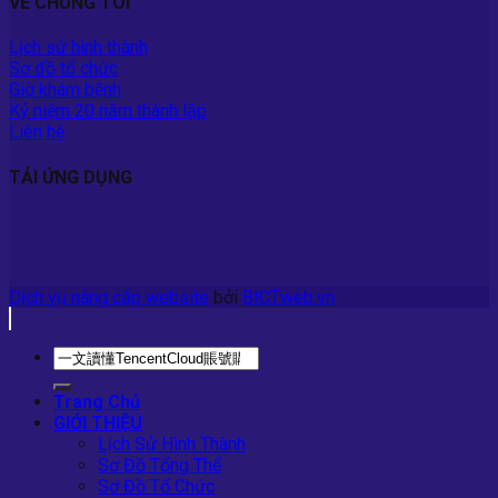
VỀ CHÚNG TÔI
Lịch sử hình thành
Sơ đồ tổ chức
Giờ khám bệnh
Kỷ niệm 20 năm thành lập
Liên hệ
TẢI ỨNG DỤNG
Dịch vụ nâng cấp website
bởi
BICTweb.vn
Trang Chủ
GIỚI THIỆU
Lịch Sử Hình Thành
Sơ Đồ Tổng Thể
Sơ Đồ Tổ Chức