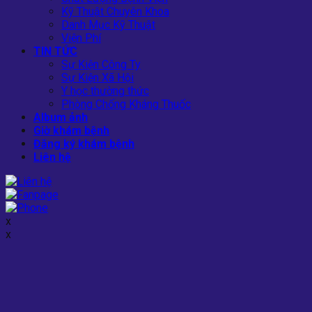
Kỹ Thuật Chuyên Khoa
Danh Mục Kỹ Thuật
Viện Phí
TIN TỨC
Sự Kiện Công Ty
Sự Kiện Xã Hội
Y học thường thức
Phòng Chống Kháng Thuốc
Album ảnh
Giờ khám bệnh
Đăng ký khám bệnh
Liên hệ
x
x