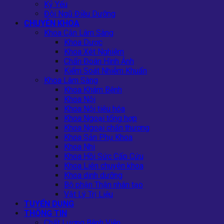
Kỷ Yếu
Đội Ngũ Điều Dưỡng
CHUYÊN KHOA
Khoa Cận Lâm Sàng
Khoa Dược
Khoa Xét Nghiệm
Chẩn Đoán Hình Ảnh
Kiểm Soát Nhiễm Khuẩn
Khoa Lâm Sàng
Khoa Khám Bệnh
Khoa Nội
Khoa Nội tiêu hóa
Khoa Ngoại tổng hợp
Khoa Ngoại chấn thương
Khoa Sản Phụ Khoa
Khoa Nhi
Khoa Hồi Sức Cấp Cứu
Khoa Liên chuyên khoa
Khoa dinh dưỡng
Bộ phận Thận nhân tạo
Vật Lý Trị Liệu
TUYỂN DỤNG
THÔNG TIN
Chất Lượng Bệnh Viện