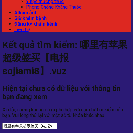
Y học thường thức
Phòng Chống Kháng Thuốc
Album ảnh
Giờ khám bệnh
Đăng ký khám bệnh
Liên hệ
Kết quả tìm kiếm:
哪里有苹果
超级签买【电报
sojiami8】.vuz
Hiện tại chưa có dữ liệu với thông tin
bạn đang xem
Xin lỗi, nhưng không có gì phù hợp với cụm từ tìm kiếm của
bạn. Vui lòng thử lại với một số từ khóa khác nhau.