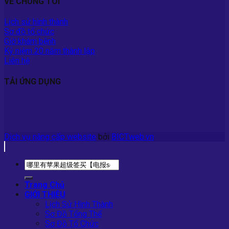
VỀ CHÚNG TÔI
Lịch sử hình thành
Sơ đồ tổ chức
Giờ khám bệnh
Kỷ niệm 20 năm thành lập
Liên hệ
TẢI ỨNG DỤNG
Dịch vụ nâng cấp website
bởi
BICTweb.vn
Trang Chủ
GIỚI THIỆU
Lịch Sử Hình Thành
Sơ Đồ Tổng Thể
Sơ Đồ Tổ Chức