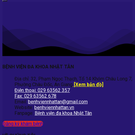
BỆNH VIỆN ĐA KHOA NHẬT TÂN
Địa chỉ: 32, Phạm Ngọc Thạch, Tổ 14 Khóm Châu Long 7,
Phường Châu Đốc, An Giang
[Xem bản đồ]
Điện thoại: 029 63562 357
Fax: 029 63562 678
Email:
benhviennhattan@gmail.com
Website:
benhviennhattan.vn
Fanpage:
Bệnh viện đa khoa Nhật Tân
Đăng ký khám bệnh