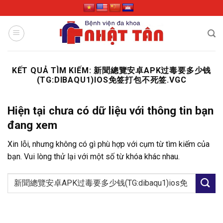
Skip
to
content
KẾT QUẢ TÌM KIẾM:
新聞總覽安卓APK过毒要多少钱
(TG:DIBAQU1)IOS免签打包不死签.VGC
Hiện tại chưa có dữ liệu với thông tin bạn
đang xem
Xin lỗi, nhưng không có gì phù hợp với cụm từ tìm kiếm của
bạn. Vui lòng thử lại với một số từ khóa khác nhau.