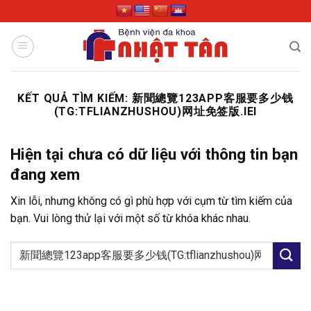
Skip
to
content
KẾT QUẢ TÌM KIẾM:
新聞總覽123APP客服要多少钱
(TG:TFLIANZHUSHOU)网址免签版.IEI
Hiện tại chưa có dữ liệu với thông tin bạn
đang xem
Xin lỗi, nhưng không có gì phù hợp với cụm từ tìm kiếm của
bạn. Vui lòng thử lại với một số từ khóa khác nhau.