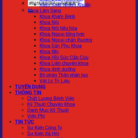
Kiểm Soát Nhiễm Khuẩn
Khoa Lâm Sàng
Khoa Khám Bệnh
Khoa Nội
Khoa Nội tiêu hóa
Khoa Ngoại tổng hợp
Khoa Ngoại chấn thương
Khoa Sản Phụ Khoa
Khoa Nhi
Khoa Hồi Sức Cấp Cứu
Khoa Liên chuyên khoa
Khoa dinh dưỡng
Bộ phận Thận nhân tạo
Vật Lý Trị Liệu
TUYỂN DỤNG
THÔNG TIN
Chất Lượng Bệnh Viện
Kỹ Thuật Chuyên Khoa
Danh Mục Kỹ Thuật
Viện Phí
TIN TỨC
Sự Kiện Công Ty
Sự Kiện Xã Hội