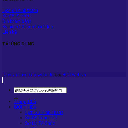
Lịch sử hình thành
Sơ đồ tổ chức
Giờ khám bệnh
Kỷ niệm 20 năm thành lập
Liên hệ
TẢI ỨNG DỤNG
Dịch vụ nâng cấp website
bởi
BICTweb.vn
Trang Chủ
GIỚI THIỆU
Lịch Sử Hình Thành
Sơ Đồ Tổng Thể
Sơ Đồ Tổ Chức