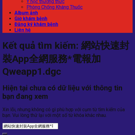
Y học thường thức
Phòng Chống Kháng Thuốc
Album ảnh
Giờ khám bệnh
Đăng ký khám bệnh
Liên hệ
Kết quả tìm kiếm:
網站快速封
裝App全網服務*電報加
Qweapp1.dgc
Hiện tại chưa có dữ liệu với thông tin
bạn đang xem
Xin lỗi, nhưng không có gì phù hợp với cụm từ tìm kiếm của
bạn. Vui lòng thử lại với một số từ khóa khác nhau.