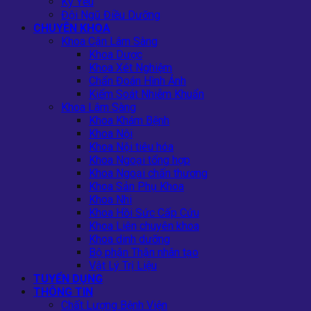
Kỷ Yếu
Đội Ngũ Điều Dưỡng
CHUYÊN KHOA
Khoa Cận Lâm Sàng
Khoa Dược
Khoa Xét Nghiệm
Chẩn Đoán Hình Ảnh
Kiểm Soát Nhiễm Khuẩn
Khoa Lâm Sàng
Khoa Khám Bệnh
Khoa Nội
Khoa Nội tiêu hóa
Khoa Ngoại tổng hợp
Khoa Ngoại chấn thương
Khoa Sản Phụ Khoa
Khoa Nhi
Khoa Hồi Sức Cấp Cứu
Khoa Liên chuyên khoa
Khoa dinh dưỡng
Bộ phận Thận nhân tạo
Vật Lý Trị Liệu
TUYỂN DỤNG
THÔNG TIN
Chất Lượng Bệnh Viện