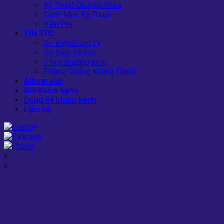
Kỹ Thuật Chuyên Khoa
Danh Mục Kỹ Thuật
Viện Phí
TIN TỨC
Sự Kiện Công Ty
Sự Kiện Xã Hội
Y học thường thức
Phòng Chống Kháng Thuốc
Album ảnh
Giờ khám bệnh
Đăng ký khám bệnh
Liên hệ
x
x