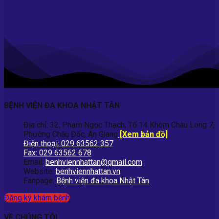
BỆNH VIỆN ĐA KHOA NHẬT TÂN
Địa chỉ: 32, Phạm Ngọc Thạch, Tổ 14 Khóm Châu Long 7,
Phường Châu Đốc, An Giang
[Xem bản đồ]
Điện thoại: 029 63562 357
Fax: 029 63562 678
Email:
benhviennhattan@gmail.com
Website:
benhviennhattan.vn
Fanpage:
Bệnh viện đa khoa Nhật Tân
Đăng ký khám bệnh
VỀ CHÚNG TÔI