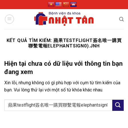
Skip
to
content
KẾT QUẢ TÌM KIẾM:
蘋果TESTFLIGHT簽名唯一購買
聯繫電報ELEPHANTSIGN0).JNH
Hiện tại chưa có dữ liệu với thông tin bạn
đang xem
Xin lỗi, nhưng không có gì phù hợp với cụm từ tìm kiếm của
bạn. Vui lòng thử lại với một số từ khóa khác nhau.