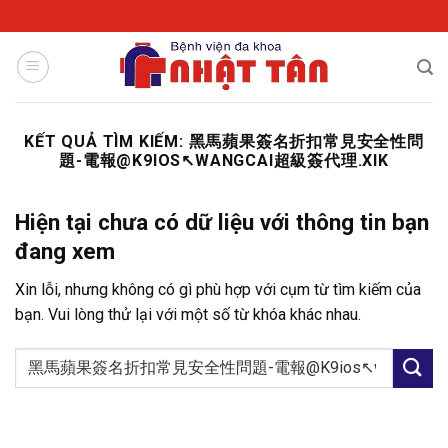
Skip
to
content
KẾT QUẢ TÌM KIẾM:
黑馬蘋果簽名折扣常見安全性問
題-電報@K9IOS↖️WANGCAI超級簽代理.XIK
Hiện tại chưa có dữ liệu với thông tin bạn
đang xem
Xin lỗi, nhưng không có gì phù hợp với cụm từ tìm kiếm của
bạn. Vui lòng thử lại với một số từ khóa khác nhau.