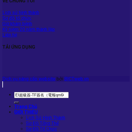
VỀ CHÚNG TÔI
Lịch sử hình thành
Sơ đồ tổ chức
Giờ khám bệnh
Kỷ niệm 20 năm thành lập
Liên hệ
TẢI ỨNG DỤNG
Dịch vụ nâng cấp website
bởi
BICTweb.vn
Trang Chủ
GIỚI THIỆU
Lịch Sử Hình Thành
Sơ Đồ Tổng Thể
Sơ Đồ Tổ Chức