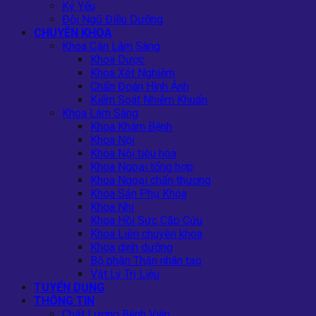
Kỷ Yếu
Đội Ngũ Điều Dưỡng
CHUYÊN KHOA
Khoa Cận Lâm Sàng
Khoa Dược
Khoa Xét Nghiệm
Chẩn Đoán Hình Ảnh
Kiểm Soát Nhiễm Khuẩn
Khoa Lâm Sàng
Khoa Khám Bệnh
Khoa Nội
Khoa Nội tiêu hóa
Khoa Ngoại tổng hợp
Khoa Ngoại chấn thương
Khoa Sản Phụ Khoa
Khoa Nhi
Khoa Hồi Sức Cấp Cứu
Khoa Liên chuyên khoa
Khoa dinh dưỡng
Bộ phận Thận nhân tạo
Vật Lý Trị Liệu
TUYỂN DỤNG
THÔNG TIN
Chất Lượng Bệnh Viện