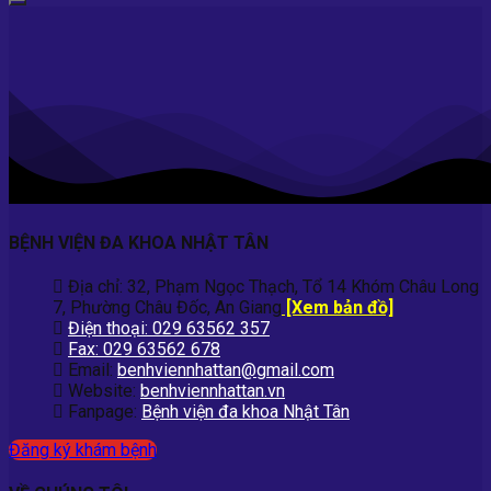
BỆNH VIỆN ĐA KHOA NHẬT TÂN
Địa chỉ: 32, Phạm Ngọc Thạch, Tổ 14 Khóm Châu Long
7, Phường Châu Đốc, An Giang
[Xem bản đồ]
Điện thoại: 029 63562 357
Fax: 029 63562 678
Email:
benhviennhattan@gmail.com
Website:
benhviennhattan.vn
Fanpage:
Bệnh viện đa khoa Nhật Tân
Đăng ký khám bệnh