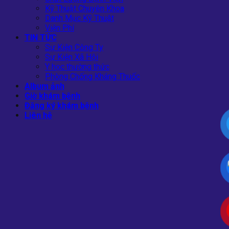
Kỹ Thuật Chuyên Khoa
Danh Mục Kỹ Thuật
Viện Phí
TIN TỨC
Sự Kiện Công Ty
Sự Kiện Xã Hội
Y học thường thức
Phòng Chống Kháng Thuốc
Album ảnh
Giờ khám bệnh
Đăng ký khám bệnh
Liên hệ