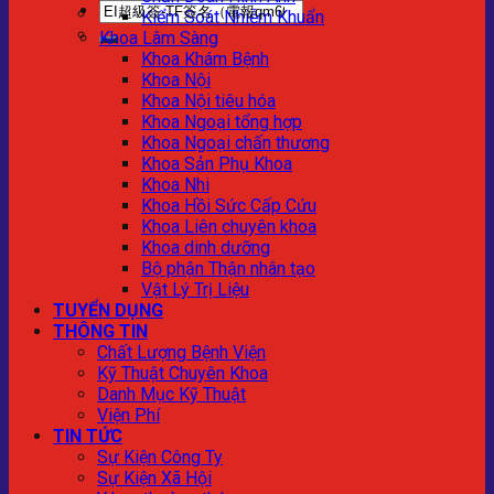
Kiểm Soát Nhiễm Khuẩn
Khoa Lâm Sàng
Khoa Khám Bệnh
Khoa Nội
Khoa Nội tiêu hóa
Khoa Ngoại tổng hợp
Khoa Ngoại chấn thương
Khoa Sản Phụ Khoa
Khoa Nhi
Khoa Hồi Sức Cấp Cứu
Khoa Liên chuyên khoa
Khoa dinh dưỡng
Bộ phận Thận nhân tạo
Vật Lý Trị Liệu
TUYỂN DỤNG
THÔNG TIN
Chất Lượng Bệnh Viện
Kỹ Thuật Chuyên Khoa
Danh Mục Kỹ Thuật
Viện Phí
TIN TỨC
Sự Kiện Công Ty
Sự Kiện Xã Hội