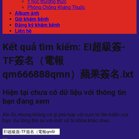
Y học thường thức
Phòng Chống Kháng Thuốc
Album ảnh
Giờ khám bệnh
Đăng ký khám bệnh
Liên hệ
Kết quả tìm kiếm:
EI超級簽-
TF簽名​​（電報
qm666888qmn）蘋果簽名.lxt
Hiện tại chưa có dữ liệu với thông tin
bạn đang xem
Xin lỗi, nhưng không có gì phù hợp với cụm từ tìm kiếm của
bạn. Vui lòng thử lại với một số từ khóa khác nhau.