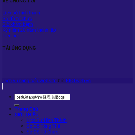
VỀ CHÚNG TÔI
Lịch sử hình thành
Sơ đồ tổ chức
Giờ khám bệnh
Kỷ niệm 20 năm thành lập
Liên hệ
TẢI ỨNG DỤNG
Dịch vụ nâng cấp website
bởi
BICTweb.vn
Trang Chủ
GIỚI THIỆU
Lịch Sử Hình Thành
Sơ Đồ Tổng Thể
Sơ Đồ Tổ Chức