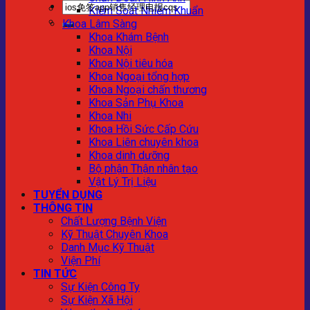
Kiểm Soát Nhiễm Khuẩn
Khoa Lâm Sàng
Khoa Khám Bệnh
Khoa Nội
Khoa Nội tiêu hóa
Khoa Ngoại tổng hợp
Khoa Ngoại chấn thương
Khoa Sản Phụ Khoa
Khoa Nhi
Khoa Hồi Sức Cấp Cứu
Khoa Liên chuyên khoa
Khoa dinh dưỡng
Bộ phận Thận nhân tạo
Vật Lý Trị Liệu
TUYỂN DỤNG
THÔNG TIN
Chất Lượng Bệnh Viện
Kỹ Thuật Chuyên Khoa
Danh Mục Kỹ Thuật
Viện Phí
TIN TỨC
Sự Kiện Công Ty
Sự Kiện Xã Hội