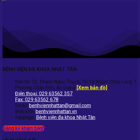
BỆNH VIỆN ĐA KHOA NHẬT TÂN
Địa chỉ: 32, Phạm Ngọc Thạch, Tổ 14 Khóm Châu Long 7,
Phường Châu Đốc, An Giang
[Xem bản đồ]
Điện thoại: 029 63562 357
Fax: 029 63562 678
Email:
benhviennhattan@gmail.com
Website:
benhviennhattan.vn
Fanpage:
Bệnh viện đa khoa Nhật Tân
Đăng ký khám bệnh