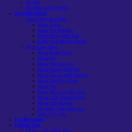
Kỷ Yếu
Đội Ngũ Điều Dưỡng
CHUYÊN KHOA
Khoa Cận Lâm Sàng
Khoa Dược
Khoa Xét Nghiệm
Chẩn Đoán Hình Ảnh
Kiểm Soát Nhiễm Khuẩn
Khoa Lâm Sàng
Khoa Khám Bệnh
Khoa Nội
Khoa Nội tiêu hóa
Khoa Ngoại tổng hợp
Khoa Ngoại chấn thương
Khoa Sản Phụ Khoa
Khoa Nhi
Khoa Hồi Sức Cấp Cứu
Khoa Liên chuyên khoa
Khoa dinh dưỡng
Bộ phận Thận nhân tạo
Vật Lý Trị Liệu
TUYỂN DỤNG
THÔNG TIN
Chất Lượng Bệnh Viện