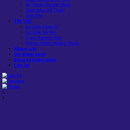
Kỹ Thuật Chuyên Khoa
Danh Mục Kỹ Thuật
Viện Phí
TIN TỨC
Sự Kiện Công Ty
Sự Kiện Xã Hội
Y học thường thức
Phòng Chống Kháng Thuốc
Album ảnh
Giờ khám bệnh
Đăng ký khám bệnh
Liên hệ
x
x