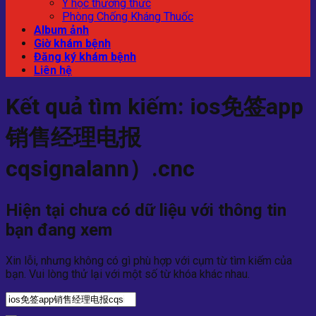
Y học thường thức
Phòng Chống Kháng Thuốc
Album ảnh
Giờ khám bệnh
Đăng ký khám bệnh
Liên hệ
Kết quả tìm kiếm:
ios免签app
销售经理电报
cqsignalann）.cnc
Hiện tại chưa có dữ liệu với thông tin
bạn đang xem
Xin lỗi, nhưng không có gì phù hợp với cụm từ tìm kiếm của
bạn. Vui lòng thử lại với một số từ khóa khác nhau.