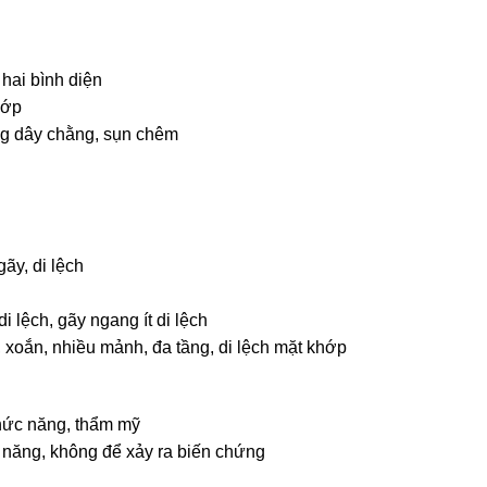
ai bình diện
hớp
 dây chằng, sụn chêm
ãy, di lệch
 lệch, gãy ngang ít di lệch
oắn, nhiều mảnh, đa tầng, di lệch mặt khớp
chức năng, thẩm mỹ
c năng, không để xảy ra biến chứng