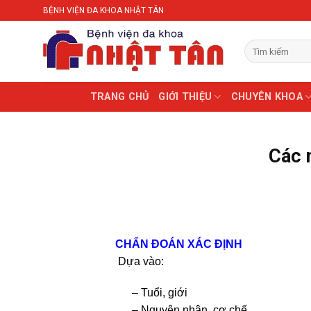
Skip
BỆNH VIỆN ĐA KHOA NHẬT TÂN
to
content
TRANG CHỦ
GIỚI THIỆU
CHUYÊN KHOA
Các 
CHẨN ĐOÁN XÁC ĐỊNH
Dựa vào:
– Tuổi, giới
– Nguyên nhân, cơ chế