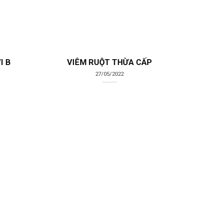
I B
VIÊM RUỘT THỪA CẤP
27/05/2022