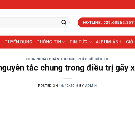
HOTLINE: 029.63562.357
TUYỂN DỤNG
THÔNG TIN
TIN TỨC
ALBUM ẢNH
GIỜ
KHOA NGOẠI CHẤN THƯƠNG
,
PHÁC ĐỒ ĐIỀU TRỊ
nguyên tắc chung trong điều trị gãy 
POSTED ON
16/12/2016
BY
ADMIN