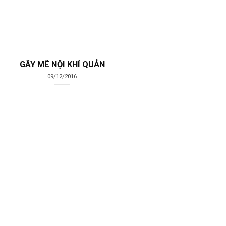
GÂY MÊ NỘI KHÍ QUẢN
24
09/12/2016
Th7
SUY TIM(ST)- 