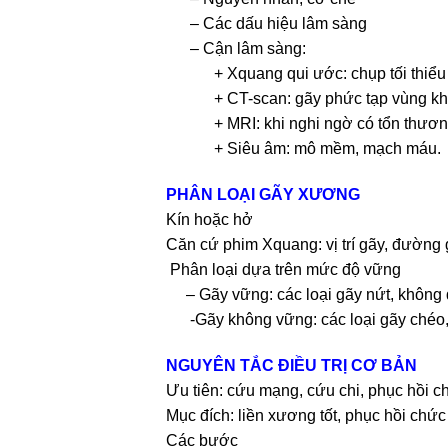
– Các dấu hiệu lâm sàng
– Cận lâm sàng:
+ Xquang qui ước: chụp tối thiểu h
+ CT-scan: gãy phức tạp vùng k
+ MRI: khi nghi ngờ có tổn thương
+ Siêu âm: mô mềm, mạch máu.
PHÂN LOẠI GÃY XƯƠNG
Kín hoặc hở
Căn cứ phim Xquang: vị trí gãy, đường g
Phân loại dựa trên mức độ vững
– Gãy vững: các loại gãy nứt, không di
-Gãy không vững: các loại gãy chéo, x
NGUYÊN TẮC ĐIỀU TRỊ CƠ BẢN
Ưu tiên: cứu mạng, cứu chi, phục hồi 
Mục đích: liền xương tốt, phục hồi chứ
Các bước