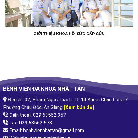
GIỚI THIỆU KHOA HỒI SỨC CẤP CỨU
BỆNH VIỆN ĐA KHOA NHẬT TÂN
Địa chỉ: 32, Phạm Ngọc Thạch, Tổ 14 Khóm Châu Long 7,
Phường Châu Đốc, An Giang
[Xem bản đồ]
Điện thoại: 029 63562 357
Fax: 029 63562 678
Email:
benhviennhattan@gmail.com