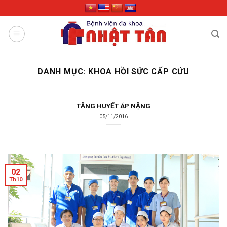
Skip
to
content
DANH MỤC:
KHOA HỒI SỨC CẤP CỨU
TĂNG HUYẾT ÁP NẶNG
05/11/2016
02
Th10