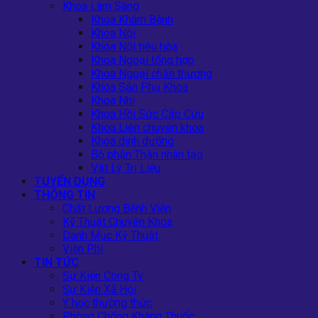
Khoa Lâm Sàng
Khoa Khám Bệnh
Khoa Nội
Khoa Nội tiêu hóa
Khoa Ngoại tổng hợp
Khoa Ngoại chấn thương
Khoa Sản Phụ Khoa
Khoa Nhi
Khoa Hồi Sức Cấp Cứu
Khoa Liên chuyên khoa
Khoa dinh dưỡng
Bộ phận Thận nhân tạo
Vật Lý Trị Liệu
TUYỂN DỤNG
THÔNG TIN
Chất Lượng Bệnh Viện
Kỹ Thuật Chuyên Khoa
Danh Mục Kỹ Thuật
Viện Phí
TIN TỨC
Sự Kiện Công Ty
Sự Kiện Xã Hội
Y học thường thức
Phòng Chống Kháng Thuốc