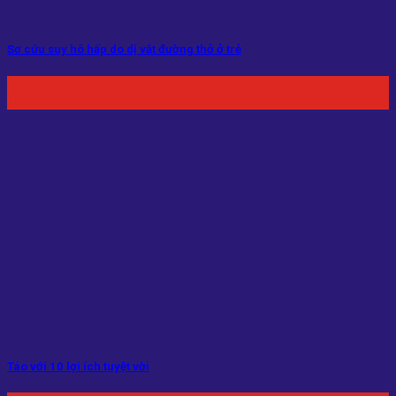
Sơ cứu suy hô hấp do dị vật đường thở ở trẻ
05
Th11
Táo với 10 lợi ích tuyệt vời