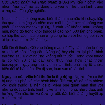
Cục Dược phẩm và Thực phẩm
(FDA) Mỹ xếp nicôtin vào
nhóm “ma tuý”, nó tác động chủ yếu lên hệ thần kinh trung
ương dẫn đến gây nghiện.
Nicôtin là chất không màu, biến thành màu nâu khi cháy, hấp
thụ qua da, miệng và niêm mạc mũi hoặc được hít thẳng vào
phổi. Cacbon monoxit (CO), là chất khí không màu, không
mùi, nồng độ trong khói thuốc lá cao hơn 600 lần cho phép,
sẽ hấp thụ vào máu, phản ứng cộng hợp với hemoglobin với
ái lực mạnh hơn 20 lần ôxy.
Mỗi lần rít thuốc, CO vào thẳng máu, nó đẩy các phân tử ô xy
ra khỏi tế bào hồng cầu. Nồng độ ôxy chỉ trở lại phổi bình
thường sau 6 giờ ngừng không hút thuốc. Trong khói thuốc
lá có tới 70 chất gây ung thư, như hợp chất thơm
benzopyren gây ung thư, viêm mạn tính, phá hủy tổ chức,
biến đổi tế bào dẫn đến dị sản, loạn sản rồi ác tính.
Nguy cơ của việc hút thuốc lá thụ động:
Người lớn có thể
bị ung thư phổi và các bệnh khác. Trẻ em, rất dễ cảm nhiễm
với khói thuốc lá, nên dễ bị viêm phế quản mạn tính với
những đợt cấp tính, bệnh lý về tai, mũi, họng, nhức đầu, ảnh
hưởng đến não, tim và đường ruột, đặc biệt là tăng huyết áp
ở trẻ em trai.