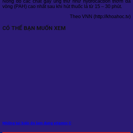
Nồng độ các chất gây ung thư như hydrocacbon thơm đa
vòng (PAH) cao nhất sau khi hút thuốc lá từ 15 – 30 phút.
Theo VNN (http://khoahoc.tv)
CÓ THỂ BẠN MUỐN XEM
Những tai biến do lạm dụng vitamin C