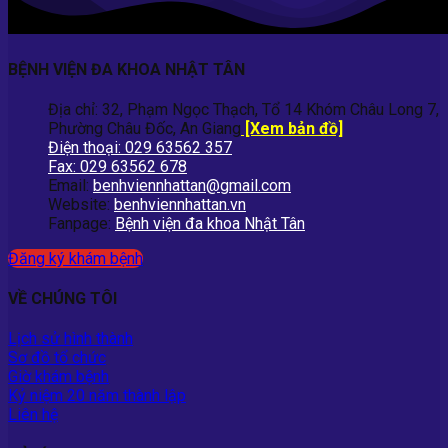
BỆNH VIỆN ĐA KHOA NHẬT TÂN
Địa chỉ: 32, Phạm Ngọc Thạch, Tổ 14 Khóm Châu Long 7,
Phường Châu Đốc, An Giang
[Xem bản đồ]
Điện thoại: 029 63562 357
Fax: 029 63562 678
Email:
benhviennhattan@gmail.com
Website:
benhviennhattan.vn
Fanpage:
Bệnh viện đa khoa Nhật Tân
Đăng ký khám bệnh
VỀ CHÚNG TÔI
Lịch sử hình thành
Sơ đồ tổ chức
Giờ khám bệnh
Kỷ niệm 20 năm thành lập
Liên hệ