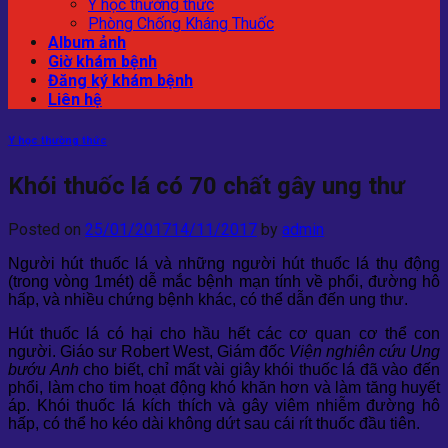
Y học thường thức
Phòng Chống Kháng Thuốc
Album ảnh
Giờ khám bệnh
Đăng ký khám bệnh
Liên hệ
Y học thường thức
Khói thuốc lá có 70 chất gây ung thư
Posted on
25/01/2017
14/11/2017
by
admin
Người hút thuốc lá và những người hút thuốc lá thụ động
(trong vòng 1mét) dễ mắc bệnh mạn tính về phổi, đường hô
hấp, và nhiều chứng bệnh khác, có thể dẫn đến ung thư.
Hút thuốc lá có hại cho hầu hết các cơ quan cơ thể con
người. Giáo sư Robert West, Giám đốc
Viện nghiên cứu Ung
bướu Anh
cho biết, chỉ mất vài giây khói thuốc lá đã vào đến
phổi, làm cho tim hoạt động khó khăn hơn và làm tăng huyết
áp. Khói thuốc lá kích thích và gây viêm nhiễm đường hô
hấp, có thể ho kéo dài không dứt sau cái rít thuốc đầu tiên.