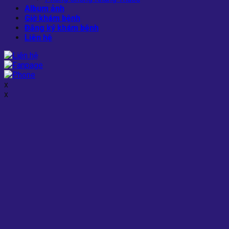
Album ảnh
Giờ khám bệnh
Đăng ký khám bệnh
Liên hệ
x
x