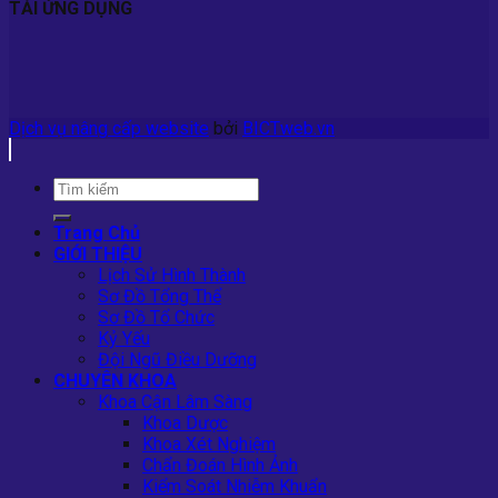
TẢI ỨNG DỤNG
Dịch vụ nâng cấp website
bởi
BICTweb.vn
Trang Chủ
GIỚI THIỆU
Lịch Sử Hình Thành
Sơ Đồ Tổng Thể
Sơ Đồ Tổ Chức
Kỷ Yếu
Đội Ngũ Điều Dưỡng
CHUYÊN KHOA
Khoa Cận Lâm Sàng
Khoa Dược
Khoa Xét Nghiệm
Chẩn Đoán Hình Ảnh
Kiểm Soát Nhiễm Khuẩn