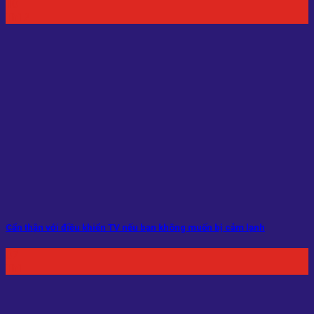
10
Th12
Cẩn thận với điều khiển TV nếu bạn không muốn bị cảm lạnh
07
Th1