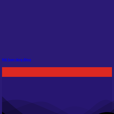
Rối loạn tăng động
06
Th4