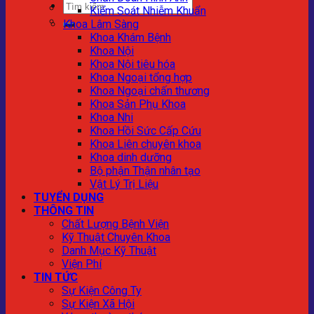
Kiểm Soát Nhiễm Khuẩn
Khoa Lâm Sàng
Khoa Khám Bệnh
Khoa Nội
Khoa Nội tiêu hóa
Khoa Ngoại tổng hợp
Khoa Ngoại chấn thương
Khoa Sản Phụ Khoa
Khoa Nhi
Khoa Hồi Sức Cấp Cứu
Khoa Liên chuyên khoa
Khoa dinh dưỡng
Bộ phận Thận nhân tạo
Vật Lý Trị Liệu
TUYỂN DỤNG
THÔNG TIN
Chất Lượng Bệnh Viện
Kỹ Thuật Chuyên Khoa
Danh Mục Kỹ Thuật
Viện Phí
TIN TỨC
Sự Kiện Công Ty
Sự Kiện Xã Hội