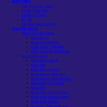
GIỚI THIỆU
Lịch Sử Hình Thành
Sơ Đồ Tổng Thể
Sơ Đồ Tổ Chức
Kỷ Yếu
Đội Ngũ Điều Dưỡng
CHUYÊN KHOA
Khoa Cận Lâm Sàng
Khoa Dược
Khoa Xét Nghiệm
Chẩn Đoán Hình Ảnh
Kiểm Soát Nhiễm Khuẩn
Khoa Lâm Sàng
Khoa Khám Bệnh
Khoa Nội
Khoa Nội tiêu hóa
Khoa Ngoại tổng hợp
Khoa Ngoại chấn thương
Khoa Sản Phụ Khoa
Khoa Nhi
Khoa Hồi Sức Cấp Cứu
Khoa Liên chuyên khoa
Khoa dinh dưỡng
Bộ phận Thận nhân tạo