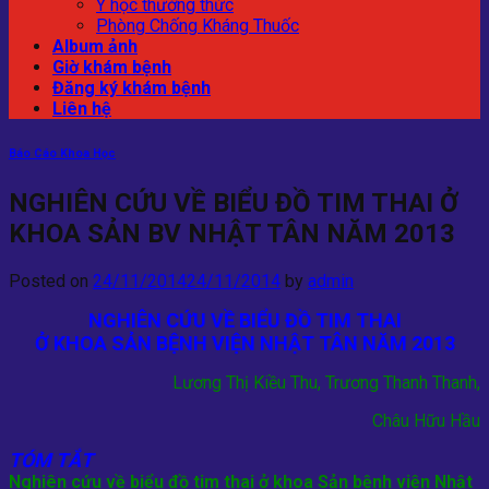
Y học thường thức
Phòng Chống Kháng Thuốc
Album ảnh
Giờ khám bệnh
Đăng ký khám bệnh
Liên hệ
Báo Cáo Khoa Học
NGHIÊN CỨU VỀ BIỂU ĐỒ TIM THAI Ở
KHOA SẢN BV NHẬT TÂN NĂM 2013
Posted on
24/11/2014
24/11/2014
by
admin
NGHIÊN CỨU VỀ BIỂU ĐỒ TIM THAI
Ở KHOA SẢN BỆNH VIỆN NHẬT TÂN NĂM 2013
Lương Thị Kiều Thu, Trương Thanh Thanh,
Châu Hữu Hầu
TÓM TẮT
Nghiên cứu về biểu đồ tim thai ở khoa Sản bệnh viện Nhật