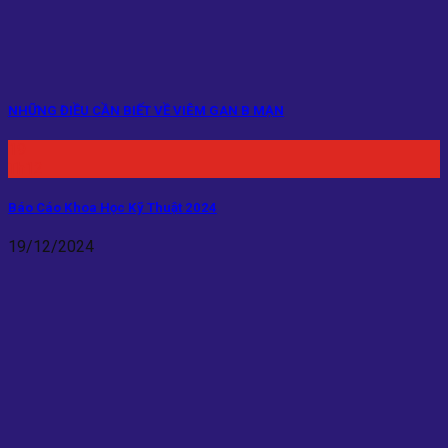
NHỮNG ĐIỀU CẦN BIẾT VỀ VIÊM GAN B MẠN
19
Th12
Báo Cáo Khoa Học Kỹ Thuật 2024
19/12/2024