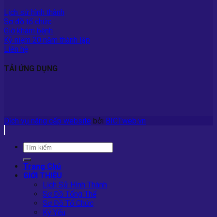
Lịch sử hình thành
Sơ đồ tổ chức
Giờ khám bệnh
Kỷ niệm 20 năm thành lập
Liên hệ
TẢI ỨNG DỤNG
Dịch vụ nâng cấp website
bởi
BICTweb.vn
Trang Chủ
GIỚI THIỆU
Lịch Sử Hình Thành
Sơ Đồ Tổng Thể
Sơ Đồ Tổ Chức
Kỷ Yếu