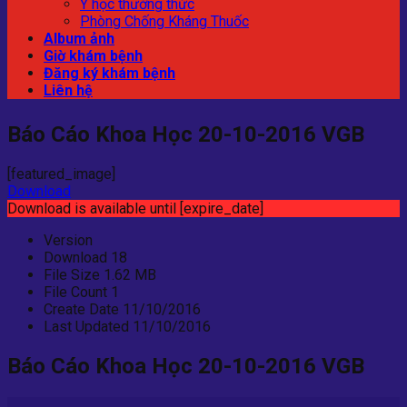
Y học thường thức
Phòng Chống Kháng Thuốc
Album ảnh
Giờ khám bệnh
Đăng ký khám bệnh
Liên hệ
Báo Cáo Khoa Học 20-10-2016 VGB
[featured_image]
Download
Download is available until [expire_date]
Version
Download
18
File Size
1.62 MB
File Count
1
Create Date
11/10/2016
Last Updated
11/10/2016
Báo Cáo Khoa Học 20-10-2016 VGB