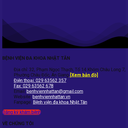
BỆNH VIỆN ĐA KHOA NHẬT TÂN
Địa chỉ: 32, Phạm Ngọc Thạch, Tổ 14 Khóm Châu Long 7,
Phường Châu Đốc, An Giang
[Xem bản đồ]
Điện thoại: 029 63562 357
Fax: 029 63562 678
Email:
benhviennhattan@gmail.com
Website:
benhviennhattan.vn
Fanpage:
Bệnh viện đa khoa Nhật Tân
Đăng ký khám bệnh
VỀ CHÚNG TÔI