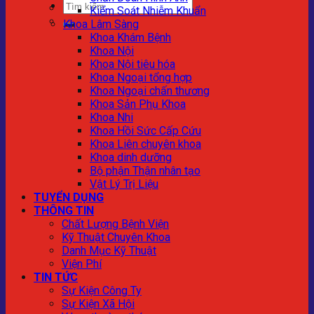
Kiểm Soát Nhiễm Khuẩn
Khoa Lâm Sàng
Khoa Khám Bệnh
Khoa Nội
Khoa Nội tiêu hóa
Khoa Ngoại tổng hợp
Khoa Ngoại chấn thương
Khoa Sản Phụ Khoa
Khoa Nhi
Khoa Hồi Sức Cấp Cứu
Khoa Liên chuyên khoa
Khoa dinh dưỡng
Bộ phận Thận nhân tạo
Vật Lý Trị Liệu
TUYỂN DỤNG
THÔNG TIN
Chất Lượng Bệnh Viện
Kỹ Thuật Chuyên Khoa
Danh Mục Kỹ Thuật
Viện Phí
TIN TỨC
Sự Kiện Công Ty
Sự Kiện Xã Hội