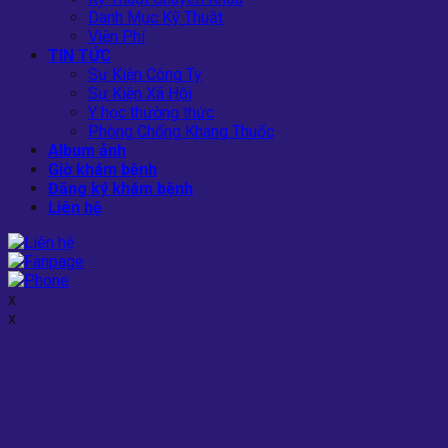
Danh Mục Kỹ Thuật
Viện Phí
TIN TỨC
Sự Kiện Công Ty
Sự Kiện Xã Hội
Y học thường thức
Phòng Chống Kháng Thuốc
Album ảnh
Giờ khám bệnh
Đăng ký khám bệnh
Liên hệ
x
x