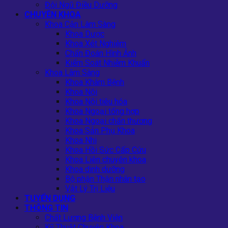
Đội Ngũ Điều Dưỡng
CHUYÊN KHOA
Khoa Cận Lâm Sàng
Khoa Dược
Khoa Xét Nghiệm
Chẩn Đoán Hình Ảnh
Kiểm Soát Nhiễm Khuẩn
Khoa Lâm Sàng
Khoa Khám Bệnh
Khoa Nội
Khoa Nội tiêu hóa
Khoa Ngoại tổng hợp
Khoa Ngoại chấn thương
Khoa Sản Phụ Khoa
Khoa Nhi
Khoa Hồi Sức Cấp Cứu
Khoa Liên chuyên khoa
Khoa dinh dưỡng
Bộ phận Thận nhân tạo
Vật Lý Trị Liệu
TUYỂN DỤNG
THÔNG TIN
Chất Lượng Bệnh Viện
Kỹ Thuật Chuyên Khoa