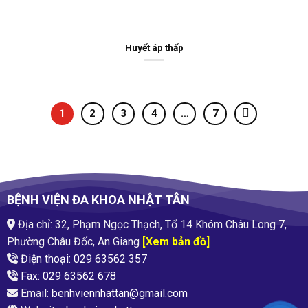
Huyết áp thấp
1
2
3
4
…
7
BỆNH VIỆN ĐA KHOA NHẬT TÂN
Địa chỉ: 32, Phạm Ngọc Thạch, Tổ 14 Khóm Châu Long 7,
Phường Châu Đốc, An Giang
[Xem bản đồ]
Điện thoại: 029 63562 357
Fax: 029 63562 678
Email:
benhviennhattan@gmail.com