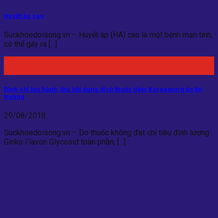
Huyết áp cao
Suckhoedoisong.vn – Huyết áp (HA) cao là một bệnh mạn tính,
có thể gây ra [...]
07
Th9
Đình chỉ lưu hành, thu hồi dung dịch thuốc tiêm Koreamin trên thị
trường
29/08/2018
Suckhoedoisong.vn – Do thuốc không đạt chỉ tiêu định lượng
Ginko Flavon Glycosid toàn phần, [...]