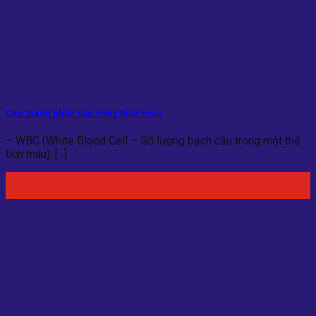
Các thành phần của công thức máu
– WBC (White Blood Cell – Số lượng bạch cầu trong một thể
tích máu): [...]
15
Th8