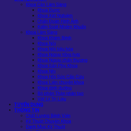
Khoa Cận Lâm Sàng
Khoa Dược
Khoa Xét Nghiệm
Chẩn Đoán Hình Ảnh
Kiểm Soát Nhiễm Khuẩn
Khoa Lâm Sàng
Khoa Khám Bệnh
Khoa Nội
Khoa Nội tiêu hóa
Khoa Ngoại tổng hợp
Khoa Ngoại chấn thương
Khoa Sản Phụ Khoa
Khoa Nhi
Khoa Hồi Sức Cấp Cứu
Khoa Liên chuyên khoa
Khoa dinh dưỡng
Bộ phận Thận nhân tạo
Vật Lý Trị Liệu
TUYỂN DỤNG
THÔNG TIN
Chất Lượng Bệnh Viện
Kỹ Thuật Chuyên Khoa
Danh Mục Kỹ Thuật