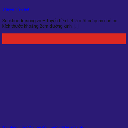
U tuyến tiền liệt
Suckhoedoisong.vn – Tuyến tiền liệt là một cơ quan nhỏ có
kích thước khoảng 2cm đường kính, [...]
25
Th5
Tác dụng của “Cái ôm đầu tiên” với bé sơ sinh