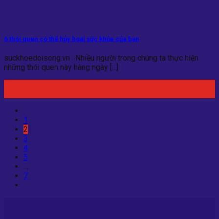
6 thói quen có thể hủy hoại sức khỏe của bạn
suckhoedoisong.vn : Nhiều người trong chúng ta thực hiện
những thói quen này hàng ngày [...]
22
Th2
1
2
3
4
5
…
7