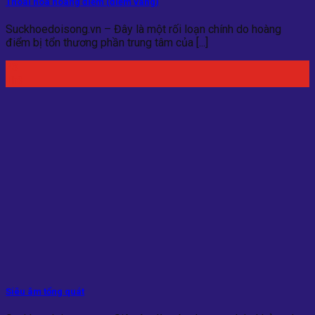
Thoái hóa hoàng điểm (điểm vàng)
Suckhoedoisong.vn – Đây là một rối loạn chính do hoàng
điểm bị tổn thương phần trung tâm của [...]
23
Th3
Siêu âm tổng quát