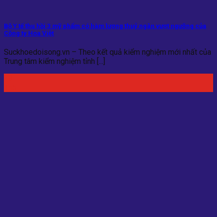
Bộ Y tế thu hồi 3 mỹ phẩm có hàm lượng thuỷ ngân vượt ngưỡng của
Công ty Hoa Việt
Suckhoedoisong.vn – Theo kết quả kiểm nghiệm mới nhất của
Trung tâm kiểm nghiệm tỉnh [...]
29
Th5