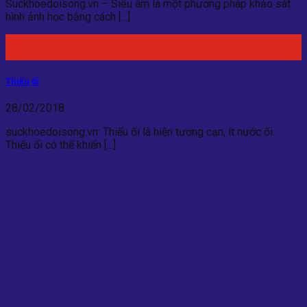
Suckhoedoisong.vn – Siêu âm là một phương pháp khảo sát
hình ảnh học bằng cách [...]
15
Th3
Thiếu ối
28/02/2018
suckhoedoisong.vn: Thiếu ối là hiện tượng cạn, ít nước ối.
Thiếu ối có thể khiến [...]