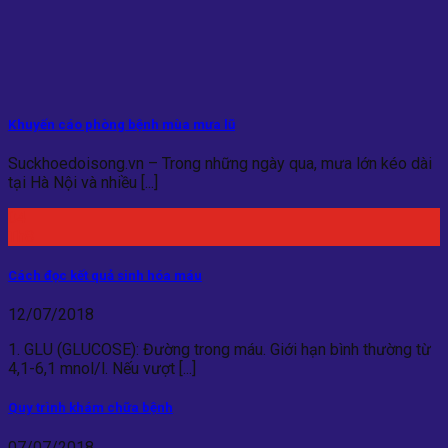
Khuyến cáo phòng bệnh mùa mưa lũ
Suckhoedoisong.vn – Trong những ngày qua, mưa lớn kéo dài
tại Hà Nội và nhiều [...]
04
Th8
Cách đọc kết quả sinh hóa máu
12/07/2018
1. GLU (GLUCOSE): Đường trong máu. Giới hạn bình thường từ
4,1-6,1 mnol/l. Nếu vượt [...]
Quy trình khám chữa bệnh
07/07/2018