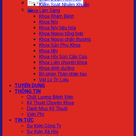
Kiểm Soát Nhiễm Khuẩn
Khoa Lâm Sàng
Khoa Khám Bệnh
Khoa Nội
Khoa Nội tiêu hóa
Khoa Ngoại tổng hợp
Khoa Ngoại chấn thương
Khoa Sản Phụ Khoa
Khoa Nhi
Khoa Hồi Sức Cấp Cứu
Khoa Liên chuyên khoa
Khoa dinh dưỡng
Bộ phận Thận nhân tạo
Vật Lý Trị Liệu
TUYỂN DỤNG
THÔNG TIN
Chất Lượng Bệnh Viện
Kỹ Thuật Chuyên Khoa
Danh Mục Kỹ Thuật
Viện Phí
TIN TỨC
Sự Kiện Công Ty
Sự Kiện Xã Hội