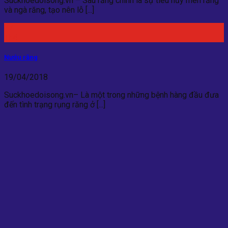
Suckhoedoisong.vn – Sâu răng chính là sự tiêu hủy men răng
và ngà răng, tạo nên lỗ [...]
27
Th4
Nướu răng
19/04/2018
Suckhoedoisong.vn– Là một trong những bệnh hàng đầu đưa
đến tình trạng rụng răng ở [...]