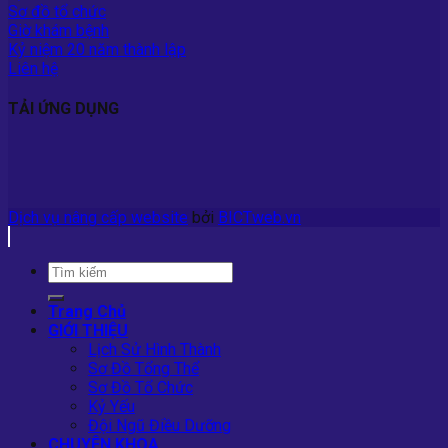
Sơ đồ tổ chức
Giờ khám bệnh
Kỷ niệm 20 năm thành lập
Liên hệ
TẢI ỨNG DỤNG
Dịch vụ nâng cấp website
bởi
BICTweb.vn
Trang Chủ
GIỚI THIỆU
Lịch Sử Hình Thành
Sơ Đồ Tổng Thể
Sơ Đồ Tổ Chức
Kỷ Yếu
Đội Ngũ Điều Dưỡng
CHUYÊN KHOA