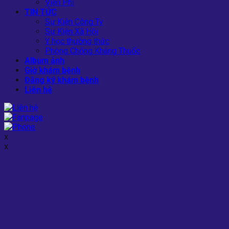
Viện Phí
TIN TỨC
Sự Kiện Công Ty
Sự Kiện Xã Hội
Y học thường thức
Phòng Chống Kháng Thuốc
Album ảnh
Giờ khám bệnh
Đăng ký khám bệnh
Liên hệ
x
x