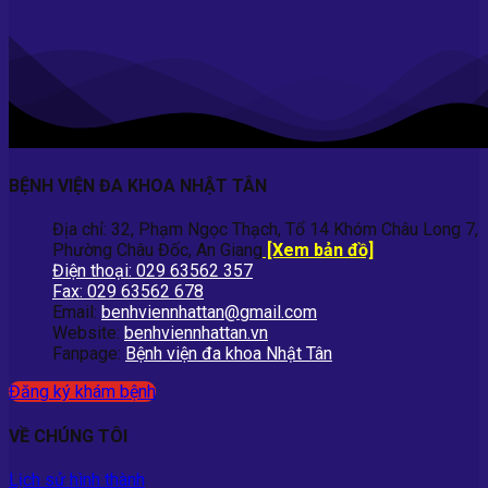
BỆNH VIỆN ĐA KHOA NHẬT TÂN
Địa chỉ: 32, Phạm Ngọc Thạch, Tổ 14 Khóm Châu Long 7,
Phường Châu Đốc, An Giang
[Xem bản đồ]
Điện thoại: 029 63562 357
Fax: 029 63562 678
Email:
benhviennhattan@gmail.com
Website:
benhviennhattan.vn
Fanpage:
Bệnh viện đa khoa Nhật Tân
Đăng ký khám bệnh
VỀ CHÚNG TÔI
Lịch sử hình thành