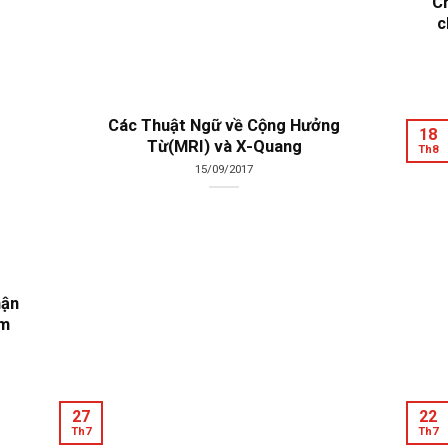
Ch
c
Các Thuật Ngữ về Cộng Hưởng
18
Từ(MRI) và X-Quang
Th8
15/09/2017
hận
àm
27
22
Th7
Th7