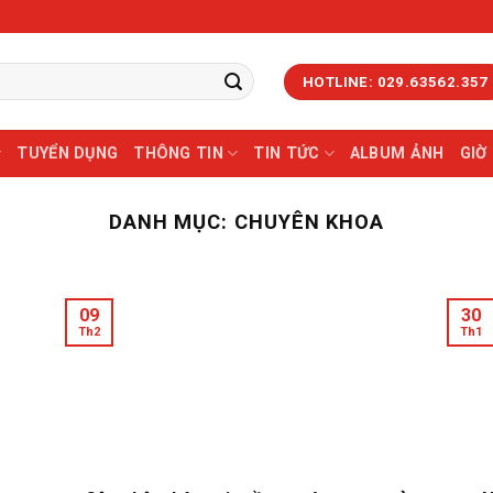
HOTLINE: 029.63562.357
TUYỂN DỤNG
THÔNG TIN
TIN TỨC
ALBUM ẢNH
GIỜ
DANH MỤC:
CHUYÊN KHOA
09
30
Th2
Th1