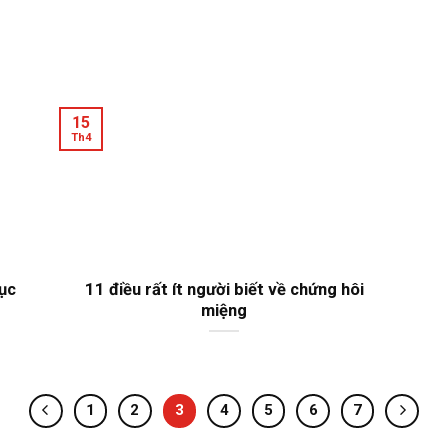
15
Th4
dục
11 điều rất ít người biết về chứng hôi
miệng
1
2
3
4
5
6
7