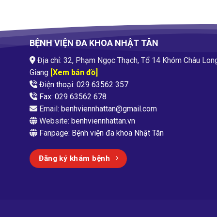
BỆNH VIỆN ĐA KHOA NHẬT TÂN
Địa chỉ: 32, Phạm Ngọc Thạch, Tổ 14 Khóm Châu Lon
Giang
[Xem bản đồ]
Điện thoại: 029 63562 357
Fax: 029 63562 678
Email:
benhviennhattan@gmail.com
Website:
benhviennhattan.vn
Fanpage:
Bệnh viện đa khoa Nhật Tân
Đăng ký khám bệnh