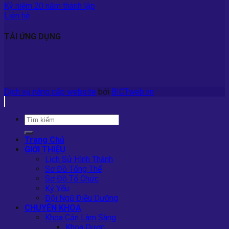
Kỷ niệm 20 năm thành lập
Liên hệ
TẢI ỨNG DỤNG
Dịch vụ nâng cấp website
bởi
BICTweb.vn
Trang Chủ
GIỚI THIỆU
Lịch Sử Hình Thành
Sơ Đồ Tổng Thể
Sơ Đồ Tổ Chức
Kỷ Yếu
Đội Ngũ Điều Dưỡng
CHUYÊN KHOA
Khoa Cận Lâm Sàng
Khoa Dược