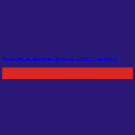
​Thông điệp mới nhất phòng chống dịch COVID-19 của Bộ Y tế
20
Th9