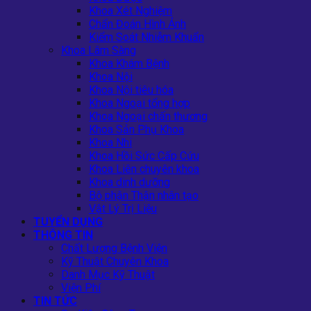
Khoa Xét Nghiệm
Chẩn Đoán Hình Ảnh
Kiểm Soát Nhiễm Khuẩn
Khoa Lâm Sàng
Khoa Khám Bệnh
Khoa Nội
Khoa Nội tiêu hóa
Khoa Ngoại tổng hợp
Khoa Ngoại chấn thương
Khoa Sản Phụ Khoa
Khoa Nhi
Khoa Hồi Sức Cấp Cứu
Khoa Liên chuyên khoa
Khoa dinh dưỡng
Bộ phận Thận nhân tạo
Vật Lý Trị Liệu
TUYỂN DỤNG
THÔNG TIN
Chất Lượng Bệnh Viện
Kỹ Thuật Chuyên Khoa
Danh Mục Kỹ Thuật
Viện Phí
TIN TỨC