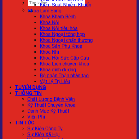
Kiểm Soát Nhiễm Khuẩn
Khoa Lâm Sàng
Khoa Khám Bệnh
Khoa Nội
Khoa Nội tiêu hóa
Khoa Ngoại tổng hợp
Khoa Ngoại chấn thương
Khoa Sản Phụ Khoa
Khoa Nhi
Khoa Hồi Sức Cấp Cứu
Khoa Liên chuyên khoa
Khoa dinh dưỡng
Bộ phận Thận nhân tạo
Vật Lý Trị Liệu
TUYỂN DỤNG
THÔNG TIN
Chất Lượng Bệnh Viện
Kỹ Thuật Chuyên Khoa
Danh Mục Kỹ Thuật
Viện Phí
TIN TỨC
Sự Kiện Công Ty
Sự Kiện Xã Hội