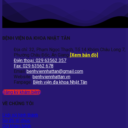
BỆNH VIỆN ĐA KHOA NHẬT TÂN
Địa chỉ: 32, Phạm Ngọc Thạch, Tổ 14 Khóm Châu Long 7,
Phường Châu Đốc, An Giang
[Xem bản đồ]
Điện thoại: 029 63562 357
Fax: 029 63562 678
Email:
benhviennhattan@gmail.com
Website:
benhviennhattan.vn
Fanpage:
Bệnh viện đa khoa Nhật Tân
Đăng ký khám bệnh
VỀ CHÚNG TÔI
Lịch sử hình thành
Sơ đồ tổ chức
Giờ khám bệnh