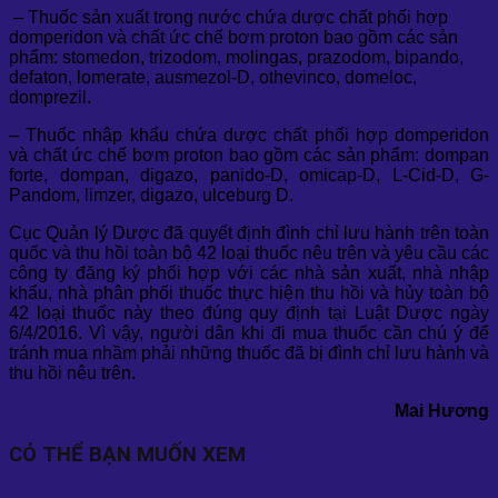
– Thuốc sản xuất trong nước chứa dược chất phối hợp
domperidon và chất ức chế bơm proton bao gồm các sản
phẩm: stomedon, trizodom, molingas, prazodom, bipando,
defaton, lomerate, ausmezol-D, othevinco, domeloc,
domprezil.
– Thuốc nhập khẩu chứa dược chất phối hợp domperidon
và chất ức chế bơm proton bao gồm các sản phẩm: dompan
forte, dompan, digazo, panido-D, omicap-D, L-Cid-D, G-
Pandom, limzer, digazo, ulceburg D.
Cục Quản lý Dược đã quyết định đình chỉ lưu hành trên toàn
quốc và thu hồi toàn bộ 42 loại thuốc nêu trên và yêu cầu các
công ty đăng ký phối hợp với các nhà sản xuất, nhà nhập
khẩu, nhà phân phối thuốc thực hiện thu hồi và hủy toàn bộ
42 loại thuốc này theo đúng quy định tại Luật Dược ngày
6/4/2016. Vì vậy, người dân khi đi mua thuốc cần chú ý để
tránh mua nhầm phải những thuốc đã bị đình chỉ lưu hành và
thu hồi nêu trên.
Mai Hương
CÓ THỂ BẠN MUỐN XEM