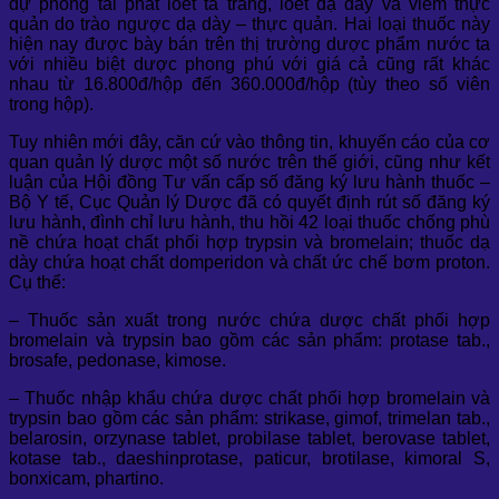
dự phòng tái phát loét tá tràng, loét dạ dày và viêm thực
quản do trào ngược dạ dày – thực quản. Hai loại thuốc này
hiện nay được bày bán trên thị trường dược phẩm nước ta
với nhiều biệt dược phong phú với giá cả cũng rất khác
nhau từ 16.800đ/hộp đến 360.000đ/hộp (tùy theo số viên
trong hộp).
Tuy nhiên mới đây, căn cứ vào thông tin, khuyến cáo của cơ
quan quản lý dược một số nước trên thế giới, cũng như kết
luận của Hội đồng Tư vấn cấp số đăng ký lưu hành thuốc –
Bộ Y tế, Cục Quản lý Dược đã có quyết định rút số đăng ký
lưu hành, đình chỉ lưu hành, thu hồi 42 loại thuốc chống phù
nề chứa hoạt chất phối hợp trypsin và bromelain; thuốc dạ
dày chứa hoạt chất domperidon và chất ức chế bơm proton.
Cụ thể:
– Thuốc sản xuất trong nước chứa dược chất phối hợp
bromelain và trypsin bao gồm các sản phẩm: protase tab.,
brosafe, pedonase, kimose.
– Thuốc nhập khẩu chứa dược chất phối hợp bromelain và
trypsin bao gồm các sản phẩm: strikase, gimof, trimelan tab.,
belarosin, orzynase tablet, probilase tablet, berovase tablet,
kotase tab., daeshinprotase, paticur, brotilase, kimoral S,
bonxicam, phartino.