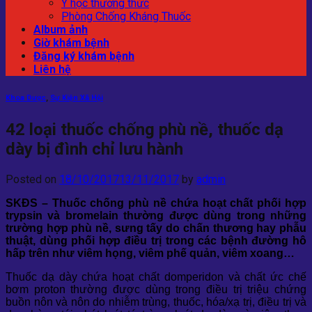
Y học thường thức
Phòng Chống Kháng Thuốc
Album ảnh
Giờ khám bệnh
Đăng ký khám bệnh
Liên hệ
Khoa Dược
,
Sự Kiện Xã Hội
42 loại thuốc chống phù nề, thuốc dạ
dày bị đình chỉ lưu hành
Posted on
18/10/2017
13/11/2017
by
admin
SKĐS – Thuốc chống phù nề chứa hoạt chất phối hợp
trypsin và bromelain thường được dùng trong những
trường hợp phù nề, sưng tấy do chấn thương hay phẫu
thuật, dùng phối hợp điều trị trong các bệnh đường hô
hấp trên như viêm họng, viêm phế quản, viêm xoang…
Thuốc dạ dày chứa hoạt chất domperidon và chất ức chế
bơm proton thường được dùng trong điều trị triệu chứng
buồn nôn và nôn do nhiễm trùng, thuốc, hóa/xạ trị, điều trị và