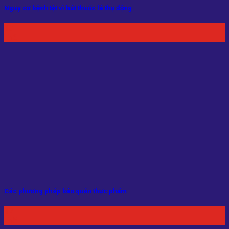
Nguy cơ bệnh tật vì hút thuốc lá thụ động
10
Th6
Các phương pháp bảo quản thực phẩm
17
Th5