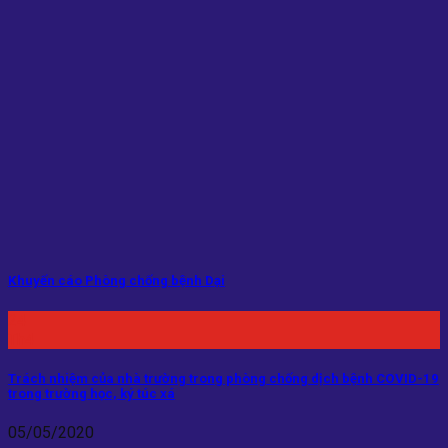
Khuyến cáo Phòng chống bệnh Dại
24
Th4
Trách nhiệm của nhà trường trong phòng chống dịch bệnh COVID-19
trong trường học, ký túc xá
05/05/2020