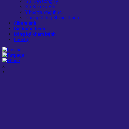
Sự Kiện Công Ty
Sự Kiện Xã Hội
Y học thường thức
Phòng Chống Kháng Thuốc
Album ảnh
Giờ khám bệnh
Đăng ký khám bệnh
Liên hệ
x
x