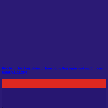
Bộ Y tế thu hồi 3 mỹ phẩm có hàm lượng thuỷ ngân vượt ngưỡng của
Công ty Hoa Việt
29
Th5