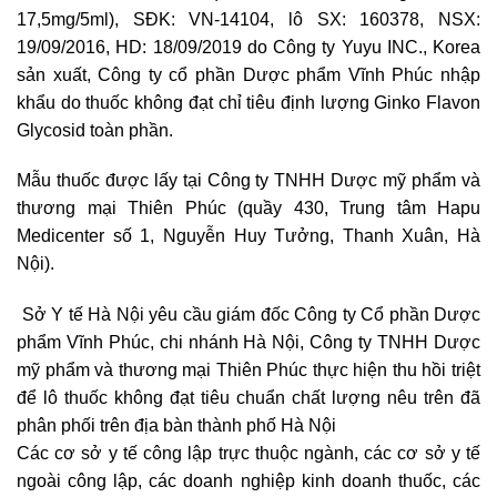
17,5mg/5ml), SĐK: VN-14104, lô SX: 160378, NSX:
19/09/2016, HD: 18/09/2019 do Công ty Yuyu INC., Korea
sản xuất, Công ty cổ phần Dược phẩm Vĩnh Phúc nhập
khẩu do thuốc không đạt chỉ tiêu định lượng Ginko Flavon
Glycosid toàn phần.
Mẫu thuốc được lấy tại Công ty TNHH Dược mỹ phẩm và
thương mại Thiên Phúc (quầy 430, Trung tâm Hapu
Medicenter số 1, Nguyễn Huy Tưởng, Thanh Xuân, Hà
Nội).
Sở Y tế Hà Nội yêu cầu giám đốc Công ty Cổ phần Dược
phẩm Vĩnh Phúc, chi nhánh Hà Nội, Công ty TNHH Dược
mỹ phẩm và thương mại Thiên Phúc thực hiện thu hồi triệt
để lô thuốc không đạt tiêu chuẩn chất lượng nêu trên đã
phân phối trên địa bàn thành phố Hà Nội
Các cơ sở y tế công lập trực thuộc ngành, các cơ sở y tế
ngoài công lập, các doanh nghiệp kinh doanh thuốc, các