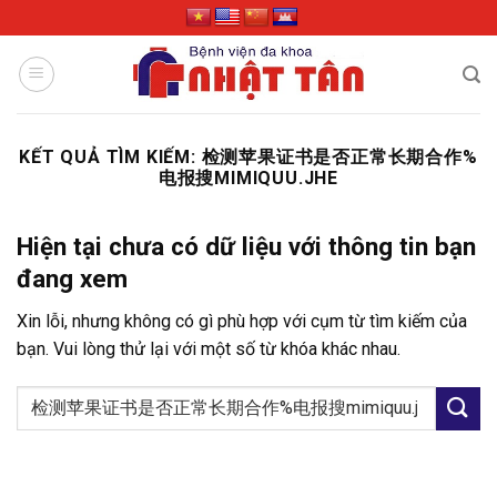
Skip
to
content
KẾT QUẢ TÌM KIẾM:
检测苹果证书是否正常长期合作%
电报搜MIMIQUU.JHE
Hiện tại chưa có dữ liệu với thông tin bạn
đang xem
Xin lỗi, nhưng không có gì phù hợp với cụm từ tìm kiếm của
bạn. Vui lòng thử lại với một số từ khóa khác nhau.