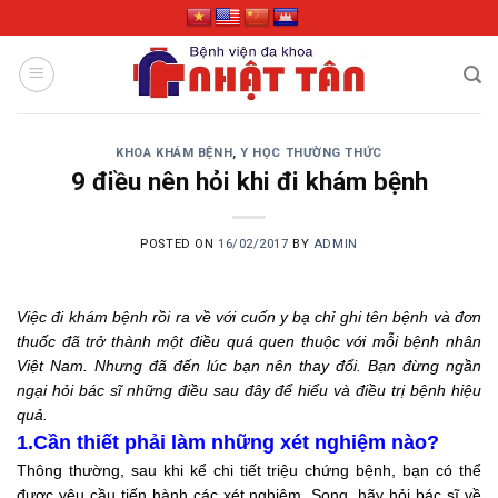
Skip
to
content
KHOA KHÁM BỆNH
,
Y HỌC THƯỜNG THỨC
9 điều nên hỏi khi đi khám bệnh
POSTED ON
16/02/2017
BY
ADMIN
Việc đi khám bệnh rồi ra về với cuốn y bạ chỉ ghi tên bệnh và đơn
thuốc đã trở thành một điều quá quen thuộc với mỗi bệnh nhân
Việt Nam. Nhưng đã đến lúc bạn nên thay đổi. Bạn đừng ngần
ngại hỏi bác sĩ những điều sau đây để hiểu và điều trị bệnh hiệu
quả.
1.Cần thiết phải làm những xét nghiệm nào?
Thông thường, sau khi kể chi tiết triệu chứng bệnh, bạn có thể
được yêu cầu tiến hành các xét nghiệm. Song, hãy hỏi bác sĩ về