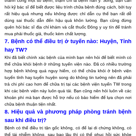
thành công một số bệnh, thậm chí là bệnh nan y. Song, bạn cần
hỏi kỹ bác sĩ để biết được liệu trình chữa bệnh đúng cách, bởi tuy
rất hiệu quả nhưng nếu không được chỉ dẫn cụ thể bạn rất dễ
dùng sai thuốc dẫn đến hậu quả khôn lường. Bạn cũng đừng
quên hỏi bác sĩ địa chỉ khám và cắt thuốc Đông y uy tín để tránh
mua phải thuốc giả, thuốc kém chất lượng.
7. Bệnh có thể điều trị ở tuyến nào: Huyện, Tỉnh
hay TW?
Khi đã biết chính xác bệnh của mình bạn nên hỏi để biết mình có
thể chữa khỏi bệnh ở những tuyến viện nào. Đã có nhiều trường
hợp bệnh không quá nguy hiểm, có thể chữa khỏi ở bệnh viện
tuyến tỉnh hay tuyến huyện song do không tin tưởng nên đã phải
trả chi phí cao hơn để chữa trị tại các bệnh viện tuyến TW trong
khi các bệnh viện này luôn quá tải. Bạn cũng nên hỏi luôn về các
khoản phí mà bạn được hỗ trợ nếu có bảo hiểm để lựa chọn nơi
chữa bệnh thuận tiện nhất.
8. Hiệu quả và phương pháp phòng tránh bệnh
sau khi điều trị?
Bệnh có thể điều trị tận gốc không, có để lại di chứng không, có
thể tái nhiễm không, sau bao lâu thì có thể phục hồi sức khỏe