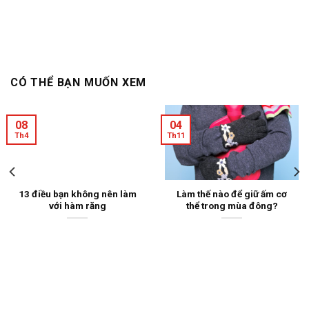
CÓ THỂ BẠN MUỐN XEM
08
04
Th4
Th11
13 điều bạn không nên làm
Làm thế nào để giữ ấm cơ
với hàm răng
thể trong mùa đông?