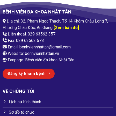
BỆNH VIỆN ĐA KHOA NHẬT TÂN
Địa chỉ: 32, Phạm Ngọc Thạch, Tổ 14 Khóm Châu Long 7,
Phường Châu Đốc, An Giang
[Xem bản đồ]
Điện thoại: 029 63562 357
Fax: 029 63562 678
Email:
benhviennhattan@gmail.com
Website:
benhviennhattan.vn
Fanpage:
Bệnh viện đa khoa Nhật Tân
Đăng ký khám bệnh
VỀ CHÚNG TÔI
Lịch sử hình thành
Sơ đồ tổ chức