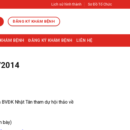
Lịch sử hình thành
Sơ Đồ Tổ Chức
ĐĂNG KÝ KHÁM BỆNH
 KHÁM BỆNH
ĐĂNG KÝ KHÁM BỆNH
LIÊN HỆ
/2014
ủa BVĐK Nhật Tân tham dự hội thảo về
h bày)