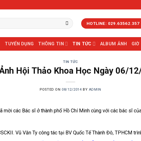
HOTLINE: 029.63562.357
TUYỂN DỤNG
THÔNG TIN
TIN TỨC
ALBUM ẢNH
GIỜ
TIN TỨC
 Ảnh Hội Thảo Khoa Học Ngày 06/12
POSTED ON
08/12/2014
BY
ADMIN
ã mời các Bác sĩ ở thành phố Hồ Chí Minh cùng với các bác sĩ c
BSCKII. Vũ Văn Ty công tác tại BV Quốc Tế Thành Đô, TPHCM trìn