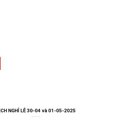
Triệu chứng và 
2
ỊCH NGHỈ LỄ 30-04 và 01-05-2025