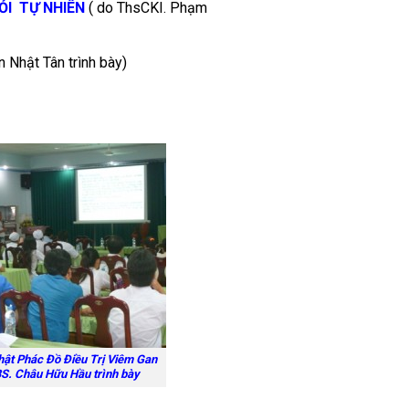
ỎI TỰ NHIÊN
( do ThsCKI. Phạm
Nhật Tân trình bày)
ật Phác Đồ Điều Trị Viêm Gan
BS. Châu Hữu Hầu trình bày