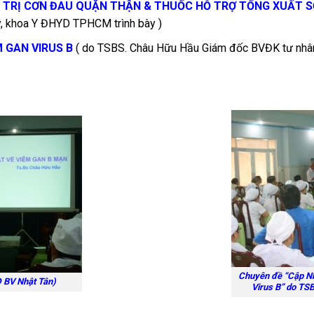
U TRỊ CƠN ĐAU QUẶN THẬN & THUỐC HỖ TRỢ TỐNG XUẤT S
, khoa Y ĐHYD TPHCM trình bày )
 GAN VIRUS B
( do TSBS. Châu Hữu Hầu Giám đốc BVĐK tư nhân 
Chuyên đề “Cập Nh
 BV Nhật Tân)
Virus B” do TS