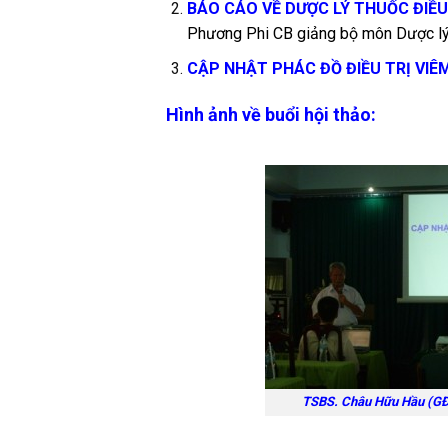
BÁO CÁO VỀ DƯỢC LÝ THUỐC ĐIỀ
Phương Phi CB giảng bộ môn Dược lý
CẬP NHẬT PHÁC ĐỒ ĐIỀU TRỊ VIÊM
Hình ảnh về buổi hội thảo:
TSBS. Châu Hữu Hầu (GĐ