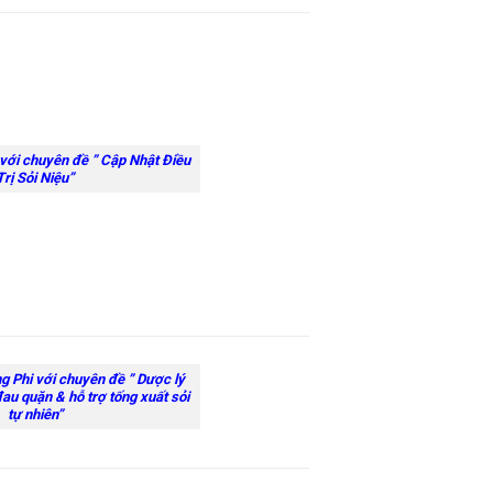
với chuyên đề ” Cập Nhật Điều
Trị Sỏi Niệu”
 Phi với chuyên đề ” Dược lý
đau quặn & hỗ trợ tống xuất sỏi
tự nhiên”