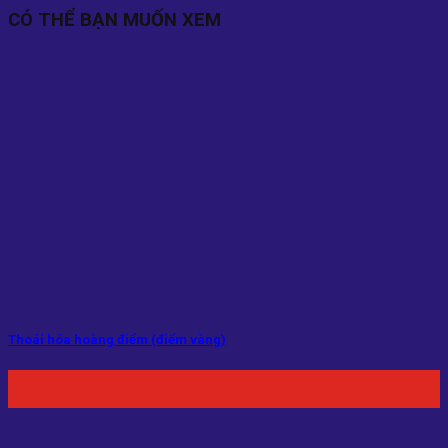
CÓ THỂ BẠN MUỐN XEM
Thoái hóa hoàng điểm (điểm vàng)
23
Th3