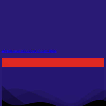
40 thói quen xấu có hại cho sức khỏe
05
Th10