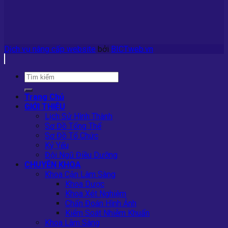
Dịch vụ nâng cấp website
bởi
BICTweb.vn
Trang Chủ
GIỚI THIỆU
Lịch Sử Hình Thành
Sơ Đồ Tổng Thể
Sơ Đồ Tổ Chức
Kỷ Yếu
Đội Ngũ Điều Dưỡng
CHUYÊN KHOA
Khoa Cận Lâm Sàng
Khoa Dược
Khoa Xét Nghiệm
Chẩn Đoán Hình Ảnh
Kiểm Soát Nhiễm Khuẩn
Khoa Lâm Sàng