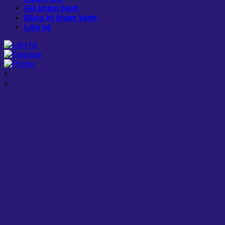
Giờ khám bệnh
Đăng ký khám bệnh
Liên hệ
x
x