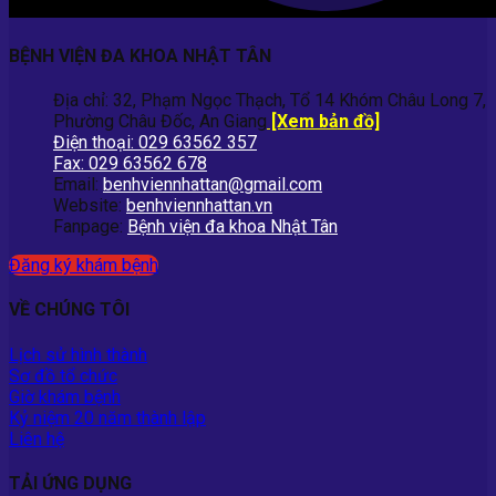
BỆNH VIỆN ĐA KHOA NHẬT TÂN
Địa chỉ: 32, Phạm Ngọc Thạch, Tổ 14 Khóm Châu Long 7,
Phường Châu Đốc, An Giang
[Xem bản đồ]
Điện thoại: 029 63562 357
Fax: 029 63562 678
Email:
benhviennhattan@gmail.com
Website:
benhviennhattan.vn
Fanpage:
Bệnh viện đa khoa Nhật Tân
Đăng ký khám bệnh
VỀ CHÚNG TÔI
Lịch sử hình thành
Sơ đồ tổ chức
Giờ khám bệnh
Kỷ niệm 20 năm thành lập
Liên hệ
TẢI ỨNG DỤNG