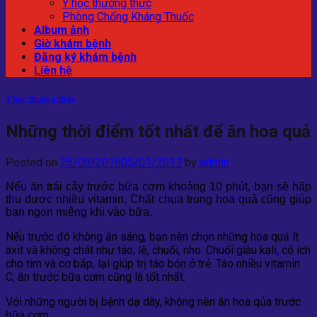
Y học thường thức
Phòng Chống Kháng Thuốc
Album ảnh
Giờ khám bệnh
Đăng ký khám bệnh
Liên hệ
Y học thường thức
Những thời điểm tốt nhất để ăn hoa quả
Posted on
25/08/2016
05/01/2017
by
admin
Nếu ăn trái cây trước bữa cơm khoảng 10 phút, bạn sẽ hấp
thu được nhiều vitamin. Chất chua trong hoa quả cũng giúp
bạn ngon miệng khi vào bữa.
Nếu trước đó không ăn sáng, bạn nên chọn những hoa quả ít
axit và không chát như táo, lê, chuối, nho. Chuối giàu kali, có ích
cho tim và cơ bắp, lại giúp trị táo bón ở trẻ. Táo nhiều vitamin
C, ăn trước bữa cơm cũng là tốt nhất.
Với những người bị bệnh dạ dày, không nên ăn hoa qủa trước
bữa cơm.