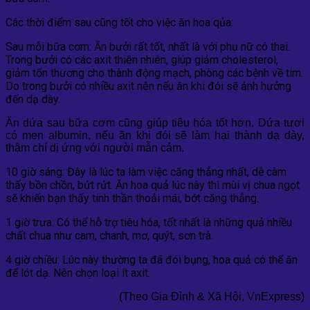
Các thời điểm sau cũng tốt cho việc ăn hoa qủa:
Sau mỗi bữa cơm: Ăn bưởi rất tốt, nhất là với phụ nữ có thai.
Trong bưởi có các axit thiên nhiên, giúp giảm cholesterol,
giảm tổn thương cho thành động mạch, phòng các bệnh về tim.
Do trong bưởi có nhiều axit nên nếu ăn khi đói sẽ ảnh hưởng
đến dạ dày.
Ăn dứa sau bữa cơm cũng giúp tiêu hóa tốt hơn. Dứa tươi
có men albumin, nếu ăn khi đói sẽ làm hại thành dạ dày,
thậm chí dị ứng với người mẫn cảm.
10 giờ sáng: Đây là lúc ta làm việc căng thẳng nhất, dễ càm
thấy bồn chồn, bứt rứt. Ăn hoa quả lúc này thì mùi vị chua ngọt
sẽ khiến bạn thấy tinh thần thoải mái, bớt căng thẳng.
1 giờ trưa: Có thể hỗ trợ tiêu hóa, tốt nhất là những quả nhiều
chất chua như cam, chanh, mơ, quýt, sơn trà.
4 giờ chiều: Lúc này thường ta đã đói bụng, hoa quả có thể ăn
để lót dạ. Nên chọn loại ít axit.
(Theo Gia Đình & Xã Hội, VnExpress)