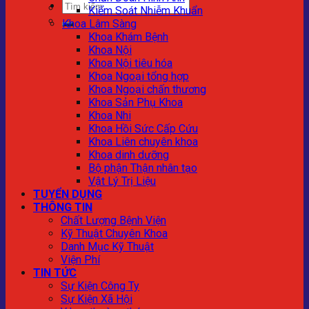
Kiểm Soát Nhiễm Khuẩn
Khoa Lâm Sàng
Khoa Khám Bệnh
Khoa Nội
Khoa Nội tiêu hóa
Khoa Ngoại tổng hợp
Khoa Ngoại chấn thương
Khoa Sản Phụ Khoa
Khoa Nhi
Khoa Hồi Sức Cấp Cứu
Khoa Liên chuyên khoa
Khoa dinh dưỡng
Bộ phận Thận nhân tạo
Vật Lý Trị Liệu
TUYỂN DỤNG
THÔNG TIN
Chất Lượng Bệnh Viện
Kỹ Thuật Chuyên Khoa
Danh Mục Kỹ Thuật
Viện Phí
TIN TỨC
Sự Kiện Công Ty
Sự Kiện Xã Hội