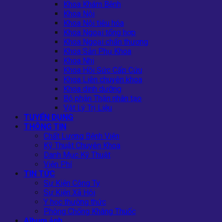
Khoa Khám Bệnh
Khoa Nội
Khoa Nội tiêu hóa
Khoa Ngoại tổng hợp
Khoa Ngoại chấn thương
Khoa Sản Phụ Khoa
Khoa Nhi
Khoa Hồi Sức Cấp Cứu
Khoa Liên chuyên khoa
Khoa dinh dưỡng
Bộ phận Thận nhân tạo
Vật Lý Trị Liệu
TUYỂN DỤNG
THÔNG TIN
Chất Lượng Bệnh Viện
Kỹ Thuật Chuyên Khoa
Danh Mục Kỹ Thuật
Viện Phí
TIN TỨC
Sự Kiện Công Ty
Sự Kiện Xã Hội
Y học thường thức
Phòng Chống Kháng Thuốc
Album ảnh