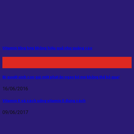
Vitamin tổng hợp không hiệu quả như quảng cáo
14
Th1
Bí quyết sinh con gái một phát ăn ngay bố mẹ không thể bỏ qua!
16/06/2016
Vitamin E và cách uống vitamin E đúng cách
09/06/2017