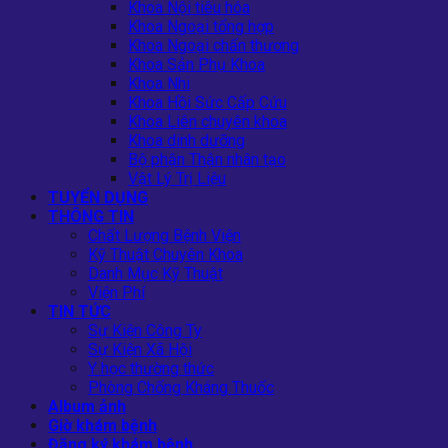
Khoa Nội tiêu hóa
Khoa Ngoại tổng hợp
Khoa Ngoại chấn thương
Khoa Sản Phụ Khoa
Khoa Nhi
Khoa Hồi Sức Cấp Cứu
Khoa Liên chuyên khoa
Khoa dinh dưỡng
Bộ phận Thận nhân tạo
Vật Lý Trị Liệu
TUYỂN DỤNG
THÔNG TIN
Chất Lượng Bệnh Viện
Kỹ Thuật Chuyên Khoa
Danh Mục Kỹ Thuật
Viện Phí
TIN TỨC
Sự Kiện Công Ty
Sự Kiện Xã Hội
Y học thường thức
Phòng Chống Kháng Thuốc
Album ảnh
Giờ khám bệnh
Đăng ký khám bệnh