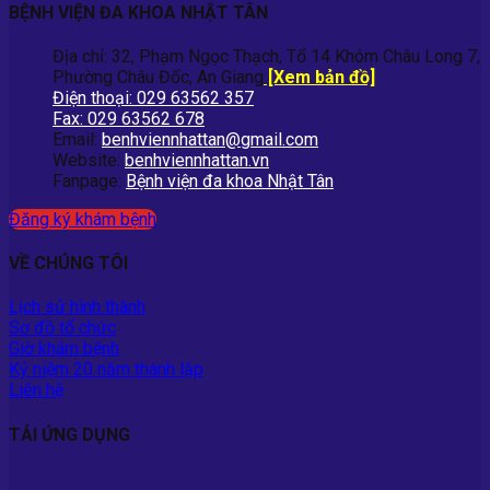
BỆNH VIỆN ĐA KHOA NHẬT TÂN
Địa chỉ: 32, Phạm Ngọc Thạch, Tổ 14 Khóm Châu Long 7,
Phường Châu Đốc, An Giang
[Xem bản đồ]
Điện thoại: 029 63562 357
Fax: 029 63562 678
Email:
benhviennhattan@gmail.com
Website:
benhviennhattan.vn
Fanpage:
Bệnh viện đa khoa Nhật Tân
Đăng ký khám bệnh
VỀ CHÚNG TÔI
Lịch sử hình thành
Sơ đồ tổ chức
Giờ khám bệnh
Kỷ niệm 20 năm thành lập
Liên hệ
TẢI ỨNG DỤNG