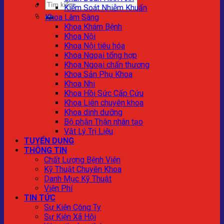
Kiểm Soát Nhiễm Khuẩn
Khoa Lâm Sàng
Khoa Khám Bệnh
Khoa Nội
Khoa Nội tiêu hóa
Khoa Ngoại tổng hợp
Khoa Ngoại chấn thương
Khoa Sản Phụ Khoa
Khoa Nhi
Khoa Hồi Sức Cấp Cứu
Khoa Liên chuyên khoa
Khoa dinh dưỡng
Bộ phận Thận nhân tạo
Vật Lý Trị Liệu
TUYỂN DỤNG
THÔNG TIN
Chất Lượng Bệnh Viện
Kỹ Thuật Chuyên Khoa
Danh Mục Kỹ Thuật
Viện Phí
TIN TỨC
Sự Kiện Công Ty
Sự Kiện Xã Hội