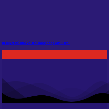
Bí quyết đối phó với trời nắng nóng 40°C-BYT
25
Th5