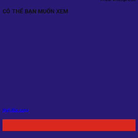
CÓ THỂ BẠN MUỐN XEM
Ngộ độc rượu
09
Th11