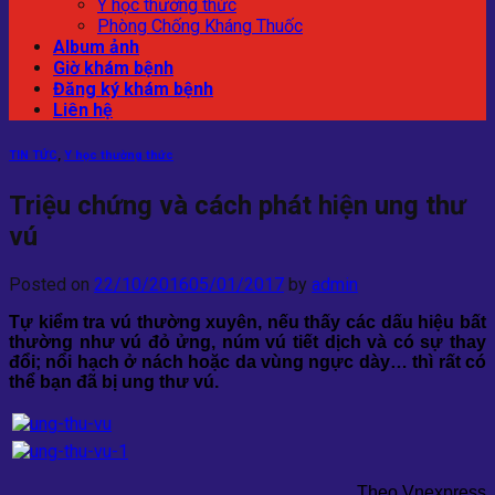
Y học thường thức
Phòng Chống Kháng Thuốc
Album ảnh
Giờ khám bệnh
Đăng ký khám bệnh
Liên hệ
TIN TỨC
,
Y học thường thức
Triệu chứng và cách phát hiện ung thư
vú
Posted on
22/10/2016
05/01/2017
by
admin
Tự kiểm tra vú thường xuyên, nếu thấy các dấu hiệu bất
thường như vú đỏ ửng, núm vú tiết dịch và có sự thay
đổi; nổi hạch ở nách hoặc da vùng ngực dày… thì rất có
thể bạn đã bị ung thư vú.
Theo Vnexpress