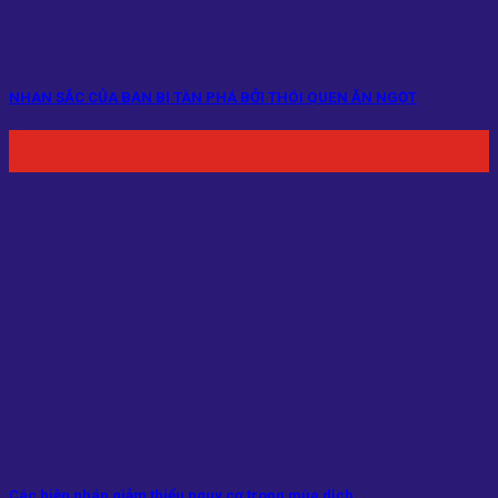
NHAN SẮC CỦA BẠN BỊ TÀN PHÁ BỞI THÓI QUEN ĂN NGỌT
25
Th5
Các biện pháp giảm thiểu nguy cơ trong mùa dịch