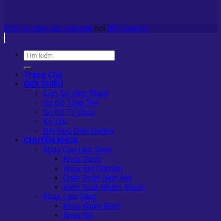
Dịch vụ nâng cấp website
bởi
BICTweb.vn
Trang Chủ
GIỚI THIỆU
Lịch Sử Hình Thành
Sơ Đồ Tổng Thể
Sơ Đồ Tổ Chức
Kỷ Yếu
Đội Ngũ Điều Dưỡng
CHUYÊN KHOA
Khoa Cận Lâm Sàng
Khoa Dược
Khoa Xét Nghiệm
Chẩn Đoán Hình Ảnh
Kiểm Soát Nhiễm Khuẩn
Khoa Lâm Sàng
Khoa Khám Bệnh
Khoa Nội