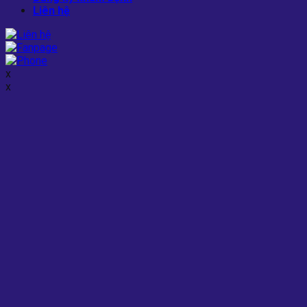
Liên hệ
x
x