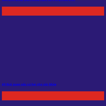
20
Th5
40 thói quen xấu có hại cho sức khỏe
05
Th10