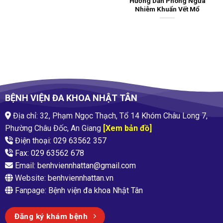
Hướng Dẫn Phòng Ngừa
Nhiễm Khuẩn Vết Mổ
BỆNH VIỆN ĐA KHOA NHẬT TÂN
Địa chỉ: 32, Phạm Ngọc Thạch, Tổ 14 Khóm Châu Long 7,
Phường Châu Đốc, An Giang
[Xem bản đồ]
Điện thoại: 029 63562 357
Fax: 029 63562 678
Email:
benhviennhattan@gmail.com
Website:
benhviennhattan.vn
Fanpage:
Bệnh viện đa khoa Nhật Tân
Đăng ký khám bệnh