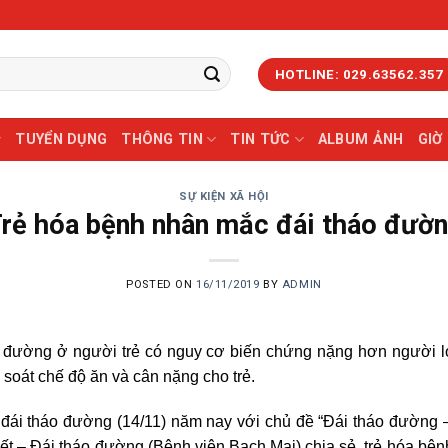
HOTLINE: 029.63562.357
TUYỂN DỤNG
THÔNG TIN
TIN TỨC
ALBUM ẢNH
GIỜ
SỰ KIỆN XÃ HỘI
rẻ hóa bệnh nhân mắc đái tháo đườ
POSTED ON
16/11/2019
BY
ADMIN
o đường ở người trẻ có nguy cơ biến chứng nặng hơn người lớn
soát chế độ ăn và cân nặng cho trẻ.
đái tháo đường (14/11) năm nay với chủ đề “Đái tháo đường –
t – Đái tháo đường (Bệnh viện Bạch Mai) chia sẻ, trẻ hóa bệ