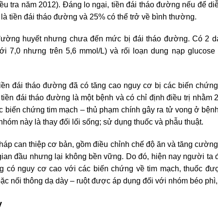
u tra năm 2012). Đáng lo ngại, tiền đái tháo đường nếu để di
à tiền đái tháo đường và 25% có thể trở về bình thường.
 đường huyết nhưng chưa đến mức bị đái tháo đường. Có 2 d
ưới 7,0 nhưng trên 5,6 mmol/L) và rối loạn dung nạp glucos
n đái tháo đường đã có tăng cao nguy cơ bị các biến chứng 
 tiền đái tháo đường là một bệnh và có chỉ định điều trị nhằm 2
 biến chứng tim mạch – thủ phạm chính gây ra tử vong ở bện
hóm này là thay đối lối sống; sử dụng thuốc và phẫu thuật.
pháp can thiệp cơ bản, gồm điều chỉnh chế độ ăn và tăng cườn
ời gian đầu nhưng lại không bền vững. Do đó, hiện nay người
ng có nguy cơ cao với các biến chứng về tim mạch, thuốc đượ
c nối thông dạ dày – ruột được áp dụng đối với nhóm béo phì, c
ỳ