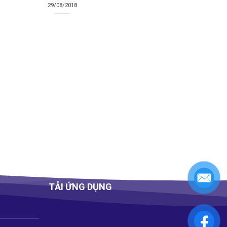
29/08/2018
Các phương phá
TẢI ỨNG DỤNG