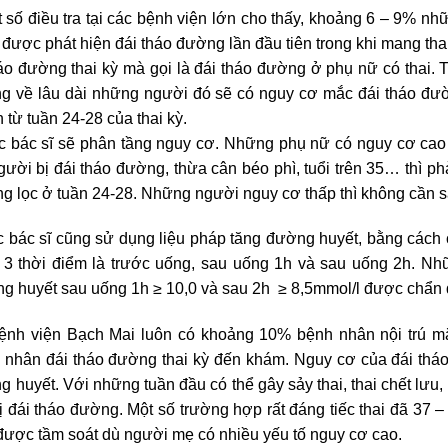
ố điều tra tại các bệnh viện lớn cho thấy, khoảng 6 – 9% nh
được phát hiện đái tháo đường lần đầu tiên trong khi mang th
 tháo đường thai kỳ mà gọi là đái tháo đường ở phụ nữ có tha
ưng về lâu dài những người đó sẽ có nguy cơ mắc đái tháo đư
 từ tuần 24-28 của thai kỳ.
ác bác sĩ sẽ phân tầng nguy cơ. Những phụ nữ có nguy cơ cao n
người bị đái tháo đường, thừa cân béo phì, tuổi trên 35… thì ph
g lọc ở tuần 24-28. Những người nguy cơ thấp thì không cần s
ác bác sĩ cũng sử dụng liệu pháp tăng đường huyết, bằng các
 3 thời điểm là trước uống, sau uống 1h và sau uống 2h. Nhữ
g huyết sau uống 1h ≥ 10,0 và sau 2h ≥ 8,5mmol/l được chẩn đ
bệnh viện Bạch Mai luôn có khoảng 10% bệnh nhân nội trú m
hân đái tháo đường thai kỳ đến khám. Nguy cơ của đái tháo 
huyết. Với những tuần đầu có thể gây sảy thai, thai chết lưu, 
 đái tháo đường. Một số trường hợp rất đáng tiếc thai đã 37 –
ược tầm soát dù người mẹ có nhiều yếu tố nguy cơ cao.