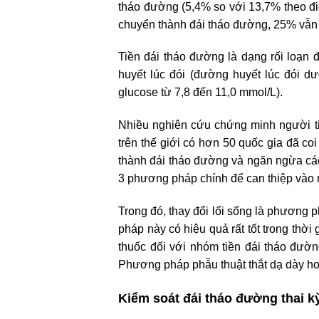
tháo đường (5,4% so với 13,7% theo điề
chuyển thành đái tháo đường, 25% vẫn l
Tiền đái tháo đường là dạng rối loạn
huyết lúc đói (đường huyết lúc đói d
glucose từ 7,8 đến 11,0 mmol/L).
Nhiều nghiên cứu chứng minh người tiề
trên thế giới có hơn 50 quốc gia đã coi
thành đái tháo đường và ngăn ngừa các
3 phương pháp chính để can thiệp vào n
Trong đó, thay đổi lối sống là phương 
pháp này có hiệu quả rất tốt trong th
thuốc đối với nhóm tiền đái tháo đườ
Phương pháp phẫu thuật thắt dạ dày hoặ
Kiểm soát đái tháo đường thai k