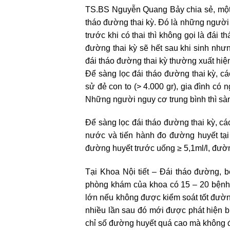
TS.BS Nguyễn Quang Bảy chia sẻ, một s
tháo đường thai kỳ. Đó là những người 
trước khi có thai thì không gọi là đái
đường thai kỳ sẽ hết sau khi sinh nh
đái tháo đường thai kỳ thường xuất hiện
Để sàng lọc đái tháo đường thai kỳ, c
sử đẻ con to (> 4.000 gr), gia đình có 
Những người nguy cơ trung bình thì sàn
Để sàng lọc đái tháo đường thai kỳ, c
nước và tiến hành đo đường huyết tại
đường huyết trước uống ≥ 5,1ml/l, đườn
Tại Khoa Nội tiết – Đái tháo đường, 
phòng khám của khoa có 15 – 20 bệnh n
lớn nếu không được kiểm soát tốt đường 
nhiều lần sau đó mới được phát hiện bị
chỉ số đường huyết quá cao mà không đ