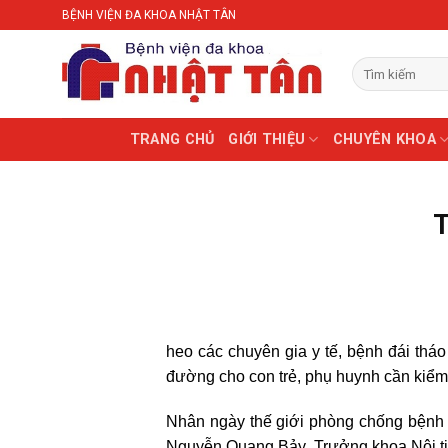
Skip
BỆNH VIỆN ĐA KHOA NHẬT TÂN
to
content
TRANG CHỦ
GIỚI THIỆU
CHUYÊN KHOA
T
heo các chuyên gia y tế, bệnh đái thá
đường cho con trẻ, phụ huynh cần kiểm 
Nhân ngày thế giới phòng chống bệnh 
Nguyễn Quang Bảy, Trưởng khoa Nội tiế