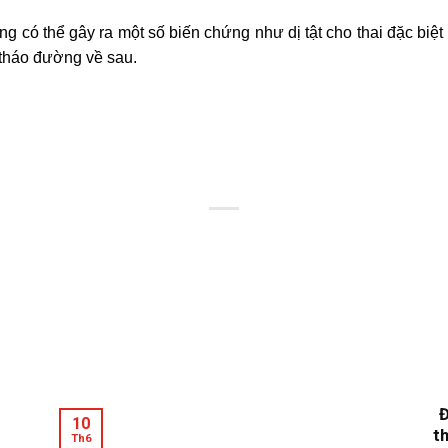
 có thể gây ra một số biến chứng như dị tật cho thai đặc biệt l
 tháo đường về sau.
Đ
10
t
Th6