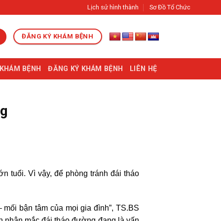
Lịch sử hình thành
Sơ Đồ Tổ Chức
ĐĂNG KÝ KHÁM BỆNH
 KHÁM BỆNH
ĐĂNG KÝ KHÁM BỆNH
LIÊN HỆ
ng
 tuổi. Vì vậy, để phòng tránh đái tháo
 mối bận tâm của mọi gia đình”, TS.BS
nh nhân mắc đái tháo đường đang là vấn