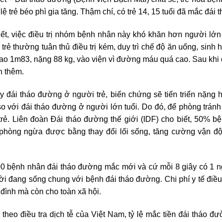
 lệ trẻ béo phì gia tăng. Thậm chí, có trẻ 14, 15 tuổi đã mắc đái
, việc điều trị nhóm bệnh nhân này khó khăn hơn người lớn 
trẻ thường tuân thủ điều trị kém, duy trì chế độ ăn uống, sinh
cao 1m83, nặng 88 kg, vào viện vì đường máu quá cao. Sau khi đ
n thêm.
 đái tháo đường ở người trẻ, biến chứng sẽ tiến triển nặng
so với đái tháo đường ở người lớn tuổi. Do đó, để phòng tránh
trẻ. Liên đoàn Đái tháo đường thế giới (IDF) cho biết, 50% 
 phòng ngừa được bằng thay đổi lối sống, tăng cường vận độ
0 bệnh nhân đái tháo đường mắc mới và cứ mỗi 8 giây có 1 n
ười đang sống chung với bệnh đái tháo đường. Chi phí y tế điề
đình mà còn cho toàn xã hội.
heo điều tra dịch tễ của Việt Nam, tỷ lệ mắc tiền đái tháo đ