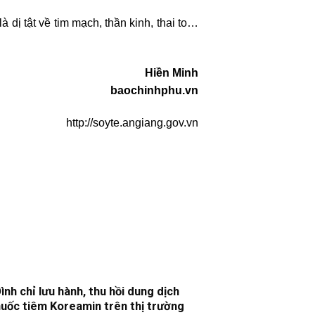
à dị tật về tim mạch, thần kinh, thai to…
Hiền Minh
baochinhphu.vn
http://soyte.angiang.gov.vn
ình chỉ lưu hành, thu hồi dung dịch
17
huốc tiêm Koreamin trên thị trường
Th5