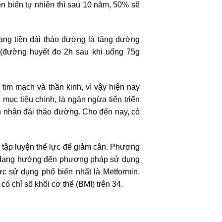
ễn biến tự nhiên thì sau 10 năm, 50% sẽ
ạng tiền đái tháo đường là tăng đường
e (đường huyết đo 2h sau khi uống 75g
tim mạch và thần kinh, vì vậy hiện nay
 mục tiêu chính, là ngăn ngừa tiến triển
h nhân đái tháo đường. Cho đến nay, có
g tập luyện thể lực để giảm cân. Phương
 ta đang hướng đến phương pháp sử dụng
c sử dụng phổ biến nhất là Metformin.
ó chỉ số khối cơ thể (BMI) trên 34.