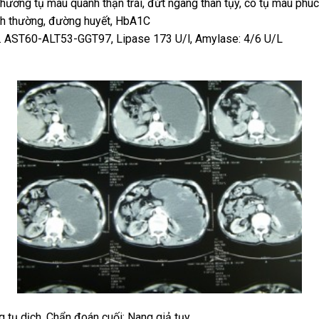
 thương tụ máu quanh thận trái, đứt ngang thân tụy, có tụ máu phú
h thường, đường huyết, HbA1C
 . AST60-ALT53-GGT97, Lipase 173 U/l, Amylase: 4/6 U/L
 tụ dịch. Chẩn đoán cuối: Nang giả tụy