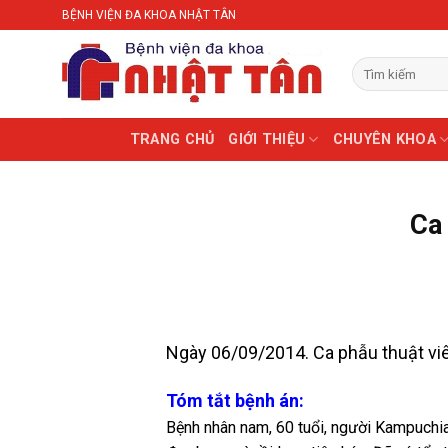
Skip
BỆNH VIỆN ĐA KHOA NHẬT TÂN
to
content
TRANG CHỦ
GIỚI THIỆU
CHUYÊN KHOA
Ca 
Ngày 06/09/2014. Ca phẫu thuật viê
Tóm tắt bệnh án:
Bệnh nhân nam, 60 tuổi, người Kampuchia 