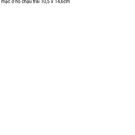
c mạc ở hố chậu trái 10,5 x 14,6cm