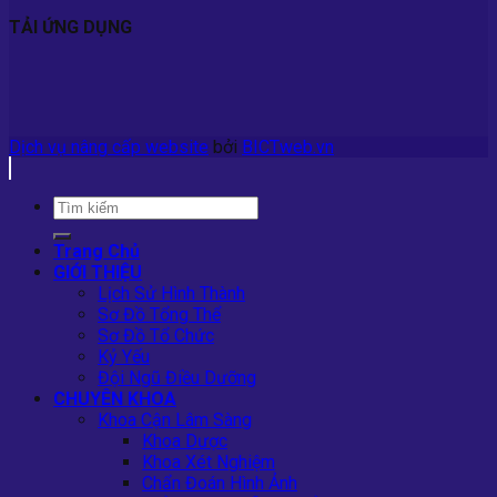
TẢI ỨNG DỤNG
Dịch vụ nâng cấp website
bởi
BICTweb.vn
Trang Chủ
GIỚI THIỆU
Lịch Sử Hình Thành
Sơ Đồ Tổng Thể
Sơ Đồ Tổ Chức
Kỷ Yếu
Đội Ngũ Điều Dưỡng
CHUYÊN KHOA
Khoa Cận Lâm Sàng
Khoa Dược
Khoa Xét Nghiệm
Chẩn Đoán Hình Ảnh