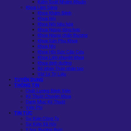
Kiểm Soát Nhiễm Khuẩn
Khoa Lâm Sàng
Khoa Khám Bệnh
Khoa Nội
Khoa Nội tiêu hóa
Khoa Ngoại tổng hợp
Khoa Ngoại chấn thương
Khoa Sản Phụ Khoa
Khoa Nhi
Khoa Hồi Sức Cấp Cứu
Khoa Liên chuyên khoa
Khoa dinh dưỡng
Bộ phận Thận nhân tạo
Vật Lý Trị Liệu
TUYỂN DỤNG
THÔNG TIN
Chất Lượng Bệnh Viện
Kỹ Thuật Chuyên Khoa
Danh Mục Kỹ Thuật
Viện Phí
TIN TỨC
Sự Kiện Công Ty
Sự Kiện Xã Hội
Y học thường thức