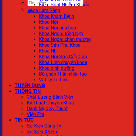
Kiểm Soát Nhiễm Khuẩn
Khoa Lâm Sàng
Khoa Khám Bệnh
Khoa Nội
Khoa Nội tiêu hóa
Khoa Ngoại tổng hợp
Khoa Ngoại chấn thương
Khoa Sản Phụ Khoa
Khoa Nhi
Khoa Hồi Sức Cấp Cứu
Khoa Liên chuyên khoa
Khoa dinh dưỡng
Bộ phận Thận nhân tạo
Vật Lý Trị Liệu
TUYỂN DỤNG
THÔNG TIN
Chất Lượng Bệnh Viện
Kỹ Thuật Chuyên Khoa
Danh Mục Kỹ Thuật
Viện Phí
TIN TỨC
Sự Kiện Công Ty
Sự Kiện Xã Hội