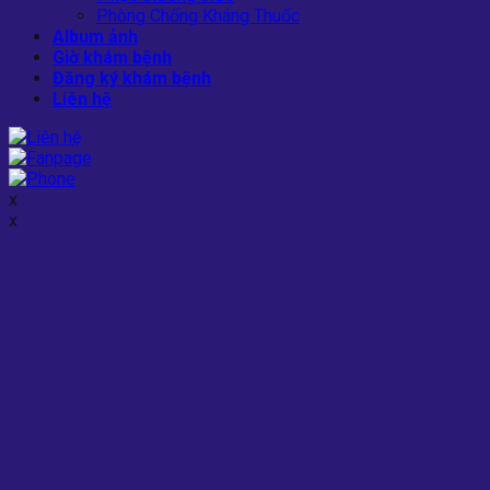
Phòng Chống Kháng Thuốc
Album ảnh
Giờ khám bệnh
Đăng ký khám bệnh
Liên hệ
x
x