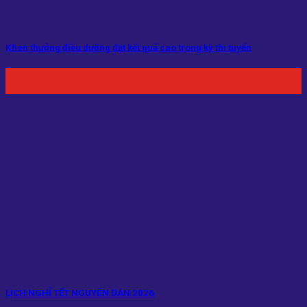
Khen thưởng điều dưỡng đạt kết quả cao trong kỳ thi tuyển
22
Th10
LỊCH NGHỈ TẾT NGUYÊN ĐÁN 2026