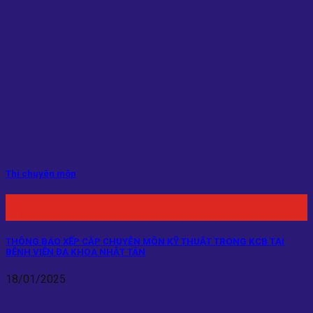
Thi chuyên môn
04
Th11
THÔNG BÁO XẾP CẤP CHUYÊN MÔN KỸ THUẬT TRONG KCB TẠI
BỆNH VIỆN ĐA KHOA NHẬT TÂN
18/01/2025