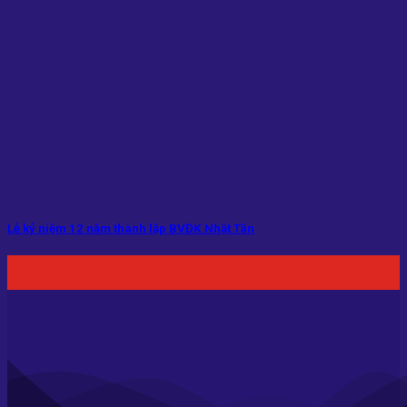
Lễ kỷ niệm 12 năm thành lập BVĐK Nhật Tân
08
Th3