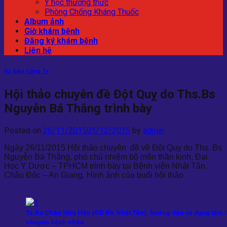
Y học thường thức
Phòng Chống Kháng Thuốc
Album ảnh
Giờ khám bệnh
Đăng ký khám bệnh
Liên hệ
Sự Kiện Công Ty
Hội thảo chuyên đề Đột Quỵ do Ths.Bs
Nguyễn Bá Thắng trình bày
Posted on
26/11/2015
01/12/2015
by
admin
Ngày 26/11/2015 Hội thảo chuyên đề về Đột Quỵ do Ths. Bs
Nguyễn Bá Thắng, phó chủ nhiệm bộ môn thần kinh, Đại
Học Y Dược – TPHCM trình bày tại Bệnh viện Nhật Tân,
Châu Đốc – An Giang. Hình ảnh của buổi hội thảo
Ts.Bs Châu Hữu Hầu (GĐ BV Nhật Tân), hướng dẫn sử dụng tấm t
chuyển bệnh nhân