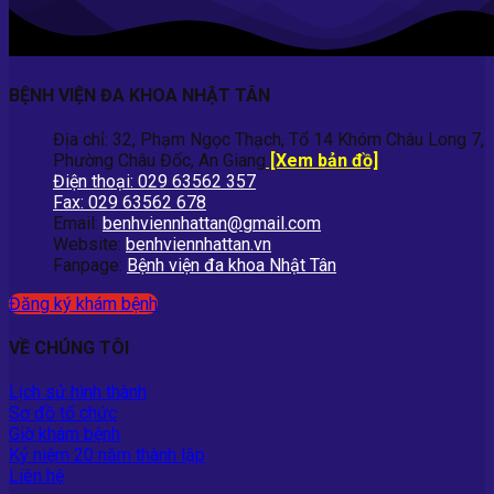
BỆNH VIỆN ĐA KHOA NHẬT TÂN
Địa chỉ: 32, Phạm Ngọc Thạch, Tổ 14 Khóm Châu Long 7,
Phường Châu Đốc, An Giang
[Xem bản đồ]
Điện thoại: 029 63562 357
Fax: 029 63562 678
Email:
benhviennhattan@gmail.com
Website:
benhviennhattan.vn
Fanpage:
Bệnh viện đa khoa Nhật Tân
Đăng ký khám bệnh
VỀ CHÚNG TÔI
Lịch sử hình thành
Sơ đồ tổ chức
Giờ khám bệnh
Kỷ niệm 20 năm thành lập
Liên hệ