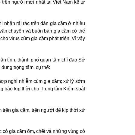
trên người mới nhất tại Việt Nam kể từ
i nhận rải rác trên đàn gia cầm ở nhiều
g vận chuyển và buôn bán gia cầm có thể
cho virus cúm gia cầm phát triển. Vì vậy
ân tỉnh, thành phố quan tâm chỉ đạo Sở
 dung trọng tâm, cụ thể:
 hợp nghi nhiễm cúm gia cầm; xử lý sớm
hông báo kịp thời cho Trung tâm Kiểm soát
 trên gia cầm, trên người để kịp thời xử
c có gia cầm ốm, chết và những vùng có