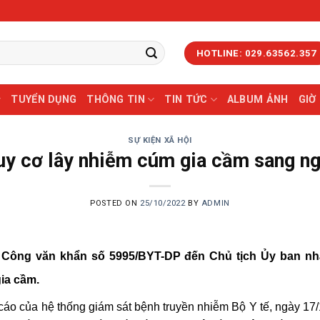
HOTLINE: 029.63562.357
TUYỂN DỤNG
THÔNG TIN
TIN TỨC
ALBUM ẢNH
GIỜ
SỰ KIỆN XÃ HỘI
y cơ lây nhiễm cúm gia cầm sang n
POSTED ON
25/10/2022
BY
ADMIN
 Công văn khẩn số 5995/BYT-DP đến Chủ tịch Ủy ban nhâ
ia cầm.
cáo của hệ thống giám sát bệnh truyền nhiễm Bộ Y tế, ngày 17/1