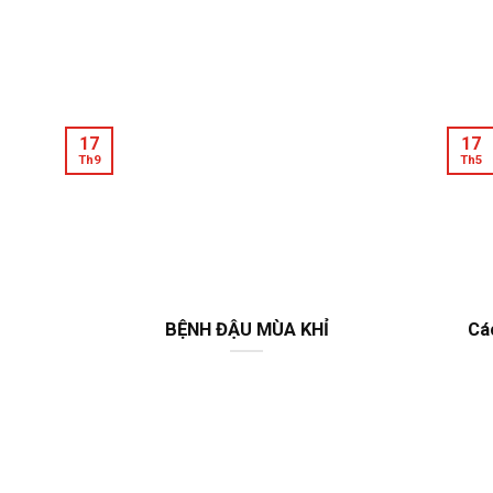
17
17
Th9
Th5
BỆNH ĐẬU MÙA KHỈ
Cá