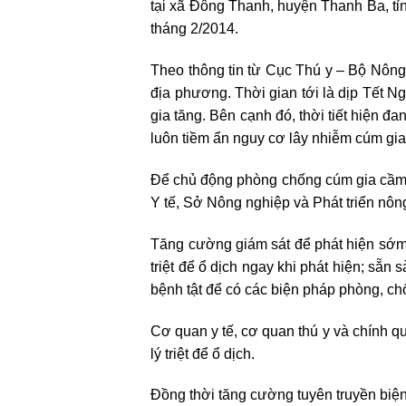
tại xã Đông Thanh, huyện Thanh Ba, tỉ
tháng 2/2014.
Theo thông tin từ Cục Thú y – Bộ Nông 
địa phương. Thời gian tới là dịp Tết N
gia tăng. Bên cạnh đó, thời tiết hiện đ
luôn tiềm ẩn nguy cơ lây nhiễm cúm gi
Để chủ động phòng chống cúm gia cầm l
Y tế, Sở Nông nghiệp và Phát triển nông
Tăng cường giám sát để phát hiện sớm 
triệt để ổ dịch ngay khi phát hiện; sẵn 
bệnh tật để có các biện pháp phòng, chố
Cơ quan y tế, cơ quan thú y và chính qu
lý triệt để ổ dịch.
Đồng thời tăng cường tuyên truyền biệ