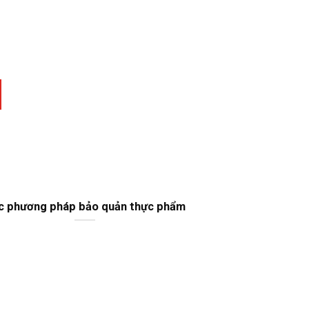
15
Th9
c phương pháp bảo quản thực phẩm
VIRUS CÚM B:
CHỨNG, ĐIỀU 