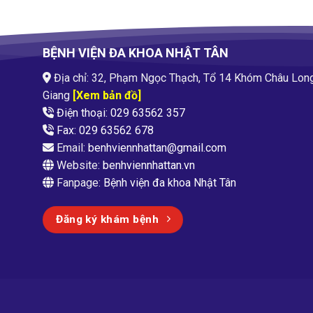
BỆNH VIỆN ĐA KHOA NHẬT TÂN
Địa chỉ: 32, Phạm Ngọc Thạch, Tổ 14 Khóm Châu Lon
Giang
[Xem bản đồ]
Điện thoại: 029 63562 357
Fax: 029 63562 678
Email:
benhviennhattan@gmail.com
Website:
benhviennhattan.vn
Fanpage:
Bệnh viện đa khoa Nhật Tân
Đăng ký khám bệnh