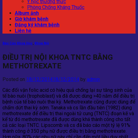
Y học thường thức
Phòng Chống Kháng Thuốc
Album ảnh
Giờ khám bệnh
Đăng ký khám bệnh
Liên hệ
Báo Cáo Khoa Học
,
Khoa Nội
ĐIỀU TRỊ NỘI KHOA TNTC BẰNG
METHOTREXATE
Posted on
18/12/2014
18/12/2014
by
admin
Các đối vận folic acid có hiệu quả chống lại sự tăng sinh của
tế bào nuôi (trophoblast) và đã được dùng >40 năm để điều trị
bệnh của tế bào nuôi thai kỳ. Methotrexate cũng được dùng để
chấm dứt thai kỳ sớm. Tanaka và cs lần đầu tiên (1982) dùng
methotrexate để điều trị thai ngoài tử cung (TNTC) đoạn kẽ và
kể từ đó methotrexate đã được dùng khá thành công cho tất
cả các loại TNTC. Lipscomb và cs đã báo cáo một tỷ lệ 91%
thành công ở 350 phụ nữ được điều trị bằng methotrexate.
Hơn nữa, 80% các phụ nữ này chỉ cần đến một liều duy nhất.