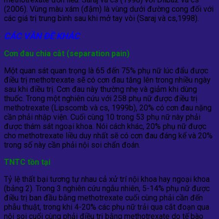
(2006). Vùng màu xám (đậm) là vùng dưới đường cong đối với
các giá trị trung bình sau khi mở tay vòi (Saraj và cs,1998).
CÁC VẦN ĐỀ KHÁC
Cơn đau chia cắt (s
eparation pain)
Một quan sát quan trọng là 65 đến 75% phụ nữ lúc đẩu được
điều trị methotrexate sẽ có cơn đau tăng lên trong nhiều ngày
sau khi điều trị. Cơn đau này thường nhẹ và giảm khi dùng
thuốc. Trong một nghiên cứu với 258 phụ nữ được điều trị
methotrexate (Lipscomb và cs, 1999b), 20% có cơn đau nặng
cần phải nhập viện. Cuối cùng 10 trong 53 phụ nữ này phải
được thám sát ngoại khoa. Nói cách khác, 20% phụ nữ được
cho methotrexate liều duy nhất sẽ có cơn đau đáng kể và 20%
trong số này cần phải nội soi chẩn đoán.
TNTC tồn tại
Tỷ lệ thất bại tương tự nhau cả xử trí nội khoa hay ngoại khoa
(bảng 2). Trong 3 nghiên cứu ngẫu nhiên, 5-14% phụ nữ được
điều trị ban đầu bằng methotrexate cuối cùng phải cần đến
phẫu thuật, trong khi 4-20% các phụ nữ trải qua cắt đoạn qua
nội soi cuối cùng phải điều trị bằng methotrexate do tế bào