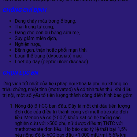
CHỐNG CHỈ ĐỊNH
Đang chảy máu trong ổ bụng,
Thai trong tử cung,
Đang cho con bú bằng sữa mẹ,
Suy giảm miễn dịch,
Nghiện rượu,
Bệnh gan, thận hoặc phổi mạn tính;
Loạn thể trạng (dyscasias) máu,
Loét dạ dày (peptic ulcer disease).
CHỌN LỌC BN
Ứng viên tốt nhất của liệu pháp nội khoa là phụ nữ không có
triệu chứng, nhiệt tình (motivated) và có tính tuân thủ. Khi điều
trị nội, một số yếu tố tiên lượng thành công điển hình bao gồm:
Nồng độ β-hCG ban đầu. Đây là một chỉ dấu tiên lượng
đơn dộc của điều trị thành công với methotrexate đơn
liều. Menon và cs (2007) khảo sát có hệ thống các
nghiên cứu với >500 phụ nữ được điều trị TNTC với
methotrexate đơn liều. Họ báo cáo tỷ lệ thất bại 1,5%
nếu nồng độ β-hCG ban đầu <1.000 mIU/ml; 5,6% khi