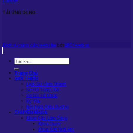
Liên hệ
TẢI ỨNG DỤNG
Dịch vụ nâng cấp website
bởi
BICTweb.vn
Trang Chủ
GIỚI THIỆU
Lịch Sử Hình Thành
Sơ Đồ Tổng Thể
Sơ Đồ Tổ Chức
Kỷ Yếu
Đội Ngũ Điều Dưỡng
CHUYÊN KHOA
Khoa Cận Lâm Sàng
Khoa Dược
Khoa Xét Nghiệm