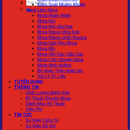
Kiểm Soát Nhiễm Khuẩn
Khoa Lâm Sàng
Khoa Khám Bệnh
Khoa Nội
Khoa Nội tiêu hóa
Khoa Ngoại tổng hợp
Khoa Ngoại chấn thương
Khoa Sản Phụ Khoa
Khoa Nhi
Khoa Hồi Sức Cấp Cứu
Khoa Liên chuyên khoa
Khoa dinh dưỡng
Bộ phận Thận nhân tạo
Vật Lý Trị Liệu
TUYỂN DỤNG
THÔNG TIN
Chất Lượng Bệnh Viện
Kỹ Thuật Chuyên Khoa
Danh Mục Kỹ Thuật
Viện Phí
TIN TỨC
Sự Kiện Công Ty
Sự Kiện Xã Hội