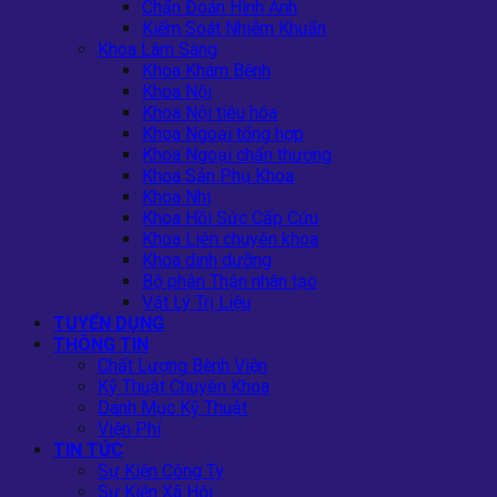
Chẩn Đoán Hình Ảnh
Kiểm Soát Nhiễm Khuẩn
Khoa Lâm Sàng
Khoa Khám Bệnh
Khoa Nội
Khoa Nội tiêu hóa
Khoa Ngoại tổng hợp
Khoa Ngoại chấn thương
Khoa Sản Phụ Khoa
Khoa Nhi
Khoa Hồi Sức Cấp Cứu
Khoa Liên chuyên khoa
Khoa dinh dưỡng
Bộ phận Thận nhân tạo
Vật Lý Trị Liệu
TUYỂN DỤNG
THÔNG TIN
Chất Lượng Bệnh Viện
Kỹ Thuật Chuyên Khoa
Danh Mục Kỹ Thuật
Viện Phí
TIN TỨC
Sự Kiện Công Ty
Sự Kiện Xã Hội