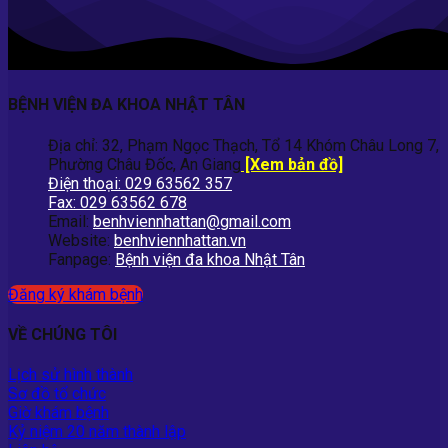
BỆNH VIỆN ĐA KHOA NHẬT TÂN
Địa chỉ: 32, Phạm Ngọc Thạch, Tổ 14 Khóm Châu Long 7,
Phường Châu Đốc, An Giang
[Xem bản đồ]
Điện thoại: 029 63562 357
Fax: 029 63562 678
Email:
benhviennhattan@gmail.com
Website:
benhviennhattan.vn
Fanpage:
Bệnh viện đa khoa Nhật Tân
Đăng ký khám bệnh
VỀ CHÚNG TÔI
Lịch sử hình thành
Sơ đồ tổ chức
Giờ khám bệnh
Kỷ niệm 20 năm thành lập