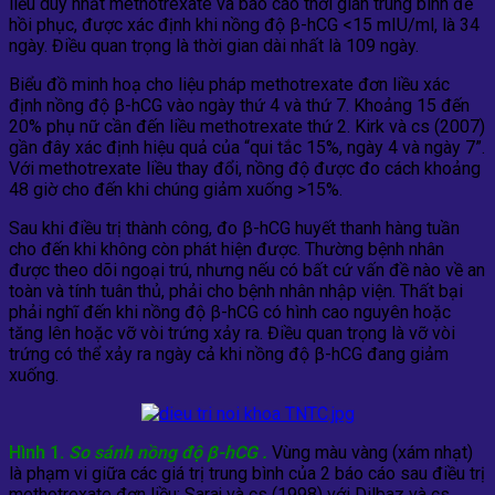
liều duy nhất methotrexate và báo cáo thời gian trung bình để
hồi phục, được xác định khi nồng độ β-hCG <15 mIU/ml, là 34
ngày. Điều quan trọng là thời gian dài nhất là 109 ngày.
Biểu đồ minh hoạ cho liệu pháp methotrexate đơn liều xác
định nồng độ β-hCG vào ngày thứ 4 và thứ 7. Khoảng 15 đến
20% phụ nữ cần đến liều methotrexate thứ 2. Kirk và cs (2007)
gần đây xác định hiệu quả của “qui tắc 15%, ngày 4 và ngày 7”.
Với methotrexate liều thay đổi, nồng độ được đo cách khoảng
48 giờ cho đến khi chúng giảm xuống >15%.
Sau khi điều trị thành công, đo β-hCG huyết thanh hàng tuần
cho đến khi không còn phát hiện được. Thường bệnh nhân
được theo dõi ngoại trú, nhưng nếu có bất cứ vấn đề nào về an
toàn và tính tuân thủ, phải cho bệnh nhân nhập viện. Thất bại
phải nghĩ đến khi nồng độ β-hCG có hình cao nguyên hoặc
tăng lên hoặc vỡ vòi trứng xảy ra. Điều quan trọng là vỡ vòi
trứng có thể xảy ra ngày cả khi nồng độ β-hCG đang giảm
xuống.
Hình 1.
So sánh nồng độ
β-hCG .
Vùng màu vàng (xám nhạt)
là phạm vi giữa các giá trị trung bình của 2 báo cáo sau điều trị
methotrexate đơn liều: Saraj và cs (1998) với Dilbaz và cs