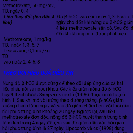
Methotrexate, 50 mg/m2,
TB, ngày 0, 4
Liều thay đổi
(lên đến 4
Đo β-hCG vào các ngày 1, 3, 5 và 7.
liều)
ngày
cho đến khi nồng độ β-hCG giảm
4 liều methotrexate sẵn có. Sau đó,
đến khi không còn được phát hiện.
Methotrexate, 1 mg/kg
TB, ngày 1, 3, 5, 7
Leucovorin, 0,1 mg/kg
TB
vào ngày 2, 4, 6, 8
THEO DÕI HIỆU QUẢ
ĐIỀU TRỊ
Nồng độ β-hCG được dùng để theo dõi đáp ứng của cả hai
liệu pháp nội và ngoại khoa. Các kiểu giảm nồng độ β-hCG
huyết thanh được Saraj và cs mô tả (1998) được minh hoạ ở
hình 1. Sau khi mở vòi trứng theo đường thẳng, β-hCG giảm
xuống nhanh từng ngày và sau đó giảm chậm hơn, với thời gian
hồi phục trung bình khoảng 20 ngày. Ngược lại, sau liều
methotrexate đơn độc, nồng độ β-hCG huyết thanh trung bình
tăng lên trong 4 ngày đầu, và sau đó giảm dần với thời gian
hồi phục trung bình là 27 ngày. Lipscomb và cs (1998) dùng