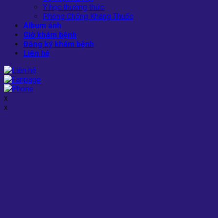
Y học thường thức
Phòng Chống Kháng Thuốc
Album ảnh
Giờ khám bệnh
Đăng ký khám bệnh
Liên hệ
x
x