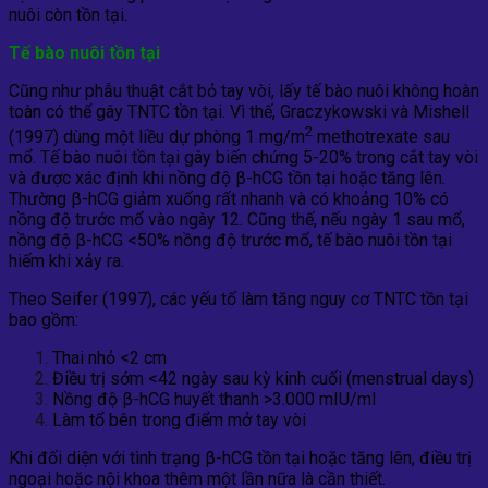
nuôi còn tồn tại.
Tế bào nuôi tồn tại
Cũng như phẫu thuật cắt bỏ tay vòi, lấy tế bào nuôi không hoàn
toàn có thể gây TNTC tồn tại. Vì thế, Graczykowski và Mishell
2
(1997) dùng một liều dự phòng 1 mg/m
methotrexate sau
mổ. Tế bào nuôi tồn tại gây biến chứng 5-20% trong cắt tay vòi
và được xác định khi nồng độ β-hCG tồn tại hoặc tăng lên.
Thường β-hCG giảm xuống rất nhanh và có khoảng 10% có
nồng độ trước mổ vào ngày 12. Cũng thế, nếu ngày 1 sau mổ,
nồng độ β-hCG <50% nồng độ trước mổ, tế bào nuôi tồn tại
hiếm khi xảy ra.
Theo Seifer (1997), các yếu tố làm tăng nguy cơ TNTC tồn tại
bao gồm:
Thai nhỏ <2 cm
Điều trị sớm <42 ngày sau kỳ kinh cuối (menstrual days)
Nồng độ β-hCG huyết thanh >3.000 mIU/ml
Làm tổ bên trong điểm mở tay vòi
Khi đối diện với tình trạng β-hCG tồn tại hoặc tăng lên, điều trị
ngoại hoặc nội khoa thêm một lần nữa là cần thiết.