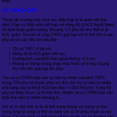
nhất.
XỬ TRÍ ĐỢI CHỜ
Trong các trường hợp chọn lọc, điều hợp lý là quan sát thai
nằm ở tay vòi thật sớm kết hợp với nồng độ β-hCG huyết thanh
ổn định hoặc giảm xuống. Khoảng 1/3 phụ nữ như thế có β-
hCG giảm. Stovall và Ling (1992) giới hạn xử trí đợi chờ ở các
phụ nữ có các tiêu chí sau đây:
Chỉ có TNTC ở tay vòi.
Nồng độ β-hCG giảm liên tục
Đường kính của khối thai ngoài không >3.5 cm.
Không có bằng chúng chảy máu hoặc vỡ trong ổ bụng
khi siêu âm qua ngả âm đạo.
Trio và cs (1995) báo cáo sự tiêu tự nhiên của khối TNTC
trong 73% phụ nữ được chọn lọc đợi chờ. Sự tự tiêu có nhiều
khả năng xảy ra khi β-hCG ban đầu <1.000 mIU/ml. Trong 60
phụ nữ khác được xử trí đợi chờ, Shalev và cs (1995) báo cáo
khối thai tiêu tự nhiên khoảng ½.
Với xử trí đợi chờ, tỷ lệ về tình trạng thông vòi trứng và thai
trong lòng tử cung có thể so sánh với xử trí phẫu thuật và nội
khoa. Các hậu quả có thể nặng nề khi vỡ tay vòi và thường gấp