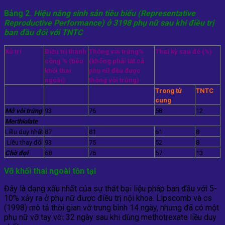
Bảng 2.
Hiệu năng sinh sản tiêu biểu (
Representative
Reproductive Performance) ở 3198
phụ nữ
sau khi
điều trị
ban đầu
đối với
TNTC
Xử trí
Điều trị thành
Thông vòi trứng%
Thai kỳ sau đó (%)
công % (tiêu
(không phải tất cả
khối thai
phụ nữ đều được
ngoài)
thông vòi trứng)
Trong tử
TNTC
cung
Mở vòi trứng
93
76
58
12
Merthiolate
Liều duy nhất
87
81
61
8
Liều thay đổi
93
75
52
8
Chờ đợi
68
76
57
13
Vỡ khối thai ngoài tồn tại
Đây là dạng xấu nhất của sự thất bại liệu pháp ban đầu với 5-
10% xảy ra ở phụ nữ được điều trị nội khoa. Lipscomb và cs
(1998) mô tả thời gian vỡ trung bình 14 ngày, nhưng đã có một
phụ nữ vỡ tay vòi 32 ngày sau khi dùng methotrexate liều duy