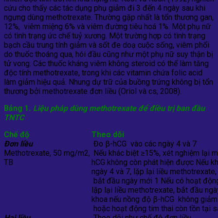
cứu cho thấy các tác dụng phụ giảm đi 3 đến 4 ngày sau khi
ngưng dùng methotrexate. Thường gặp nhất là tổn thương gan,
12%, viêm miệng 6% và viêm đường tiêu hoá 1%. Một phụ nữ
có tình trạng ức chế tuỷ xương. Một trường hợp có tình trạng
bạch cầu trung tính giảm và sốt đe doạ cuộc sống, viêm phổi
do thuốc thoáng qua, hói đầu cũng như một phụ nữ suy thận bị
tử vong. Các thuốc kháng viêm không steroid có thể làm tăng
độc tính methotrexate, trong khi các vitamin chứa folic acid
làm giảm hiệu quả. Nhung dự trữ của buồng trứng không bị tổn
thương bởi methotrexate đơn liều (Oriol và cs, 2008).
Bảng
1
. Liệu pháp dùng methotrexate để điều trị ban đầu
TNTC
Chế độ
Theo dõi
Đơn liều
Đo β-hCG vào các ngày 4 và 7
Methotrexate, 50 mg/m2,
Nếu khác biệt ≥15%, xét nghiệm lại m
TB
hCG
không còn phát hiện được
Nếu kh
ngày 4 và 7, lặp lại liều methotrexate,
bắt đầu ngày mới 1
Nếu có hoạt động 
lặp lại liều methotrexate,
bắt đầu ngà
khoa nếu nồng độ β-hCG không giảm
hoặc hoạt động tim thai còn tồn tại s
Hai liều
Theo dõi như chế độ đơn liều