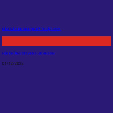
BÁO CÁO KHOA HỌC KỸ THUẬT 2021
23
Th12
HỘI CHỨNG STEVENS-JOHNSON
01/12/2022