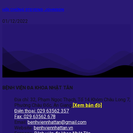
HỘI CHỨNG STEVENS-JOHNSON
01/12/2022
BỆNH VIỆN ĐA KHOA NHẬT TÂN
Địa chỉ: 32, Phạm Ngọc Thạch, Tổ 14 Khóm Châu Long 7,
Phường Châu Đốc, An Giang
[Xem bản đồ]
Điện thoại: 029 63562 357
Fax: 029 63562 678
Email:
benhviennhattan@gmail.com
Website:
benhviennhattan.vn