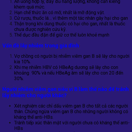
Ăn uống hợp lý, đầy đủ năng lượng, không cần kiêng
khem quá mức.
Hạn chế thức ăn có mỡ, nhất là mỡ động vật.
Cử rượu, thuốc lá… vì thêm một tác nhân gây hại cho gan
Thận trọng khi dùng thuốc có hại cho gan, nhất là thuốc
chưa được nghiên cứu kỹ.
Thể dục đều đặn để giữ cơ thể luôn khoẻ mạnh
Vấn đề lây nhiễm trong gia đình
Vợ chồng có người bị nhiễm viêm gan B sẽ lây cho người
kia 10%.
Khi mẹ nhiễm HBV có HBeAg dương sẽ lây cho con
khoảng 90% và nếu HBeAg âm sẽ lây cho con 20 đến
30%.
Người nhiễm
viêm gan
siêu vi B làm thế nào để tránh
lây nhiễm cho người khác?
Xét nghiệm các chỉ dấu viêm gan B cho tất cả các người
thân. Chủng ngừa viêm gan B cho những
người không có
kháng thể anti-HBs.
Tránh tiếp xúc thân mật với người chưa có kháng thể anti-
HBs