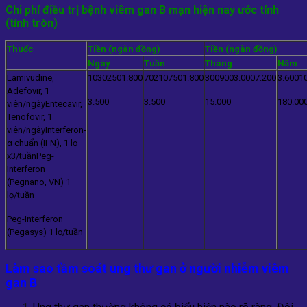
Chi phí điều trị bệnh
viêm gan B mạn hiện nay ước tính
(tính tròn)
Thuốc
Tiền (ngàn đồng)
Tiền (ngàn đồng)
Ngày
Tuần
Tháng
Năm
Lamivudine,
10
30
250
1.800
70
210
750
1.800
300
900
3.000
7.200
3.600
1
Adefovir, 1
3.500
3.500
15.000
180.00
viên/ngày
Entecavir,
Tenofovir, 1
viên/ngày
Interferon-
α chuẩn (IFN), 1 lọ
x3/tuần
Peg-
Interferon
(Pegnano, VN) 1
lọ/tuần
Peg-Interferon
(Pegasys) 1 lọ/tuần
Làm sao tầm soát ung thư gan ở người nhiễm
viêm
gan
B