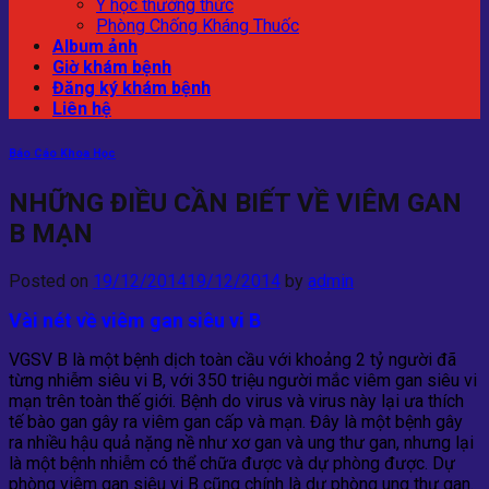
Y học thường thức
Phòng Chống Kháng Thuốc
Album ảnh
Giờ khám bệnh
Đăng ký khám bệnh
Liên hệ
Báo Cáo Khoa Học
NHỮNG ĐIỀU CẦN BIẾT VỀ VIÊM GAN
B MẠN
Posted on
19/12/2014
19/12/2014
by
admin
Vài nét về viêm gan siêu vi B
VGSV B là một bệnh dịch toàn cầu với khoảng 2 tỷ người đã
từng nhiễm siêu vi B, với 350 triệu người mắc viêm gan siêu vi
mạn trên toàn thế giới. Bệnh do virus và virus này lại ưa thích
tế bào gan gây ra viêm gan cấp và mạn. Đây là một bệnh gây
ra nhiều hậu quả nặng nề như xơ gan và ung thư gan, nhưng lại
là một bệnh nhiễm có thể chữa được và dự phòng được. Dự
phòng viêm gan siêu vi B cũng chính là dự phòng ung thư gan.