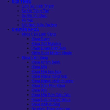
GIỚI THIỆU
Lịch Sử Hình Thành
Sơ Đồ Tổng Thể
Sơ Đồ Tổ Chức
Kỷ Yếu
Đội Ngũ Điều Dưỡng
CHUYÊN KHOA
Khoa Cận Lâm Sàng
Khoa Dược
Khoa Xét Nghiệm
Chẩn Đoán Hình Ảnh
Kiểm Soát Nhiễm Khuẩn
Khoa Lâm Sàng
Khoa Khám Bệnh
Khoa Nội
Khoa Nội tiêu hóa
Khoa Ngoại tổng hợp
Khoa Ngoại chấn thương
Khoa Sản Phụ Khoa
Khoa Nhi
Khoa Hồi Sức Cấp Cứu
Khoa Liên chuyên khoa
Khoa dinh dưỡng
Bộ phận Thận nhân tạo