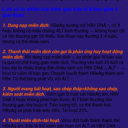
Lịch sử tự nhiên của viêm gan siêu vi B bao gồm 4
giai đoạn
1. Dung nạp miễn dịch:
HBeAg dương với HBV DNA ↑, có ít
hoặc không có triệu chứng, ALT bình thường → không hoặc chỉ
có tổn thương gan tối thiểu. Giai đoạn này thường 2-4 tuần,
nhưng có thể nhiều năm.
2. Thanh thải miễn dịch còn gọi là phản ứng hay hoạt động
miễn dịch:
Khi dung nạp miễn dịch
↓
, sự phân giải tế bào xảy
ra qua cơ chế trung gian miễn dịch. Thường vào tuổi 35 tuổi và
kéo dài từ nhiều tháng đến nhiều năm với HBV DNA
↓
, ALT ↑ →
hoại tử viêm tế bào gan. Chuyển huyết thanh HBeAg thành anti-
HBe. Có thể bùng phát VG, với ALT ↑.
3. Người mang bất hoạt, sao chép thấp=không sao chép,
kiểm soát miễn dịch.
Viêm gan B mạn với HBeAg âm, HBV
DNA ít hoặc không phát hiện được. ALT bình thường, tổn
thương gan nhẹ hoặc ít. Tiên lượng tốt, có thể thanh thải
HBsAg và phát triển anti-HBs. Tái hoạt 25%.
4.
Thoát miễn dịch=tái hoạt.
Virus đột biến thành thành thể
HBeAg âm. Đây là thể viêm gan mạn với ALT và HBV DNA ↑,