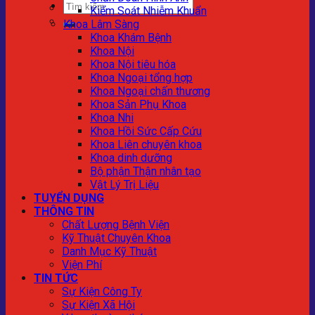
Kiểm Soát Nhiễm Khuẩn
Khoa Lâm Sàng
Khoa Khám Bệnh
Khoa Nội
Khoa Nội tiêu hóa
Khoa Ngoại tổng hợp
Khoa Ngoại chấn thương
Khoa Sản Phụ Khoa
Khoa Nhi
Khoa Hồi Sức Cấp Cứu
Khoa Liên chuyên khoa
Khoa dinh dưỡng
Bộ phận Thận nhân tạo
Vật Lý Trị Liệu
TUYỂN DỤNG
THÔNG TIN
Chất Lượng Bệnh Viện
Kỹ Thuật Chuyên Khoa
Danh Mục Kỹ Thuật
Viện Phí
TIN TỨC
Sự Kiện Công Ty
Sự Kiện Xã Hội