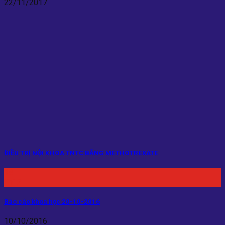
22/11/2017
ĐIỀU TRỊ NỘI KHOA TNTC BẰNG METHOTREXATE
18
Th12
Báo cáo khoa học 20-10-2016
10/10/2016