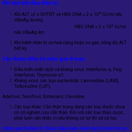
Khi nào bắt đầu
điều trị
4
Khi ALT ≥2 x GHTBT và HBV DNA ≥ 2 x 10
IU/ml nếu
HBeAg dương
3
HBV DNA ≥ 2 x 10
IU/ml
nếu HBeAg âm
Khi bệnh nhân bị xơ hoá nặng hoặc xơ gan, nồng độ ALT
bất kỳ.
Các thuốc
điều trị
viêm gan
B mạn
Điều biến miễn dịch và kháng virus: Interferon-α, Peg-
Interferon, Thymosin-α1.
Kháng virus: các loại nucleotide: Lamivudine (LAM),
Telbivudine (LdT),
Adefovir, Tenofovir, Emtecavir, Clevidine.
Các loại khác: Cần thận trọng dùng các loại thuốc chưa
có có nghiên cứu cẩn thận. Đối với các loại thảo dược,
phải luôn cân nhắc vì nếu không có lợi thì sẽ có hại.
Viêm gan B
điều trị
thuốc điều biến
miễn dịch (Interferon,