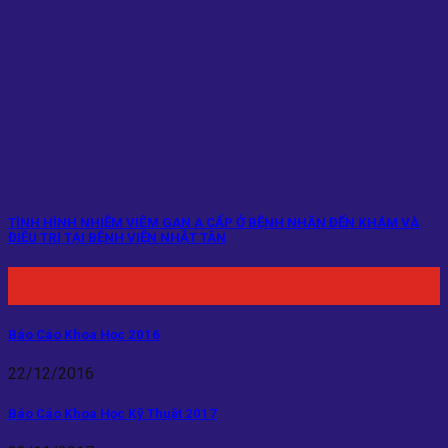
TÌNH HÌNH NHIỄM VIÊM GAN A CẤP Ở BỆNH NHÂN ĐẾN KHÁM VÀ
ĐIỀU TRỊ TẠI BỆNH VIỆN NHẬT TÂN
26
Th11
Báo Cáo Khoa Học 2016
22/12/2016
Báo Cáo Khoa Học Kỹ Thuật 2017