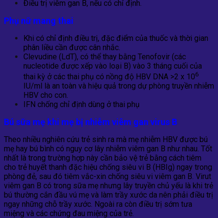
Điều trị viêm gan B, nếu có chỉ định.
Phụ nữ mang thai
Khi có chỉ định điều trị, đặc điểm của thuốc và thời gian
phân liều cần được cân nhắc.
Clevudine (LdT), có thể thay bằng Tenofovir (các
nucleotide được xếp vào loại B) vào 3 tháng cuối của
6
thai kỳ ở các thai phụ có nồng độ HBV DNA >2 x 10
IU/ml là an toàn và hiệu quả trong dự phòng truyền nhiễm
HBV cho con.
IFN chống chỉ định dùng ở thai phụ
Bú sữa mẹ khi mẹ bị nhiễm
viêm gan virus B
Theo nhiều nghiên cứu trẻ sinh ra mà mẹ nhiễm HBV được bú
mẹ hay bú bình có nguy cơ lây nhiễm viêm gan B như nhau. Tốt
nhất là trong trường hợp này cần bảo vệ trẻ bằng cách tiêm
cho trẻ huyết thanh đặc hiệu chống siêu vi B (HBIg) ngay trong
phòng đẻ, sau đó tiêm vắc-xin chống siêu vi viêm gan B. Virut
viêm gan B có trong sữa mẹ nhưng lây truyền chủ yếu là khi trẻ
bú thường cắn đầu vú mẹ và làm trầy xước da nên phải điều trị
ngay những chỗ trầy xước. Ngoài ra còn điều trị sớm tưa
miệng và các chứng đau miệng của trẻ.