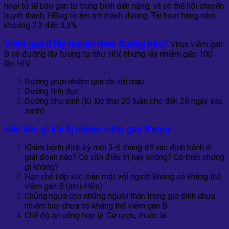
hoại tử tế bào gan từ trung bình đến nặng, và có thể hồi chuyển
huyết thanh, HBeg từ âm trở thành dương. Tái hoạt hàng năm
khoảng 2,2 đến 3,3%.
Viêm gan B lây truyền theo đường nào?
Virus viêm gan
B có đường lây tương tự như HIV, nhưng lây nhiễm gấp 100
lần HIV.
Đường phơi nhiễm qua da với máu
Đường tình dục
Đường chu sinh (từ lúc thai 20 tuần cho đến 28 ngày sau
sanh)
Nên làm gì khi bị nhiễm
viêm gan
B mạn
Khám bệnh định kỳ mỗi 3-6 tháng để xác định bệnh ở
giai đoạn nào? Có cần điều trị hay không? Có biến chứng
gì không?
Hạn chế tiếp xúc thân mật với người không có kháng thể
viêm gan B (anti-HBs)
Chủng ngừa cho những
người thân trong gia đình chưa
nhiễm hay chưa có kháng thể viêm gan B
Chế độ ăn uống hợp lý. Cử rượu, thuốc lá…