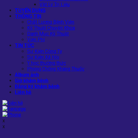
Vật Lý Trị Liệu
TUYỂN DỤNG
THÔNG TIN
Chất Lượng Bệnh Viện
Kỹ Thuật Chuyên Khoa
Danh Mục Kỹ Thuật
Viện Phí
TIN TỨC
Sự Kiện Công Ty
Sự Kiện Xã Hội
Y học thường thức
Phòng Chống Kháng Thuốc
Album ảnh
Giờ khám bệnh
Đăng ký khám bệnh
Liên hệ
x
x