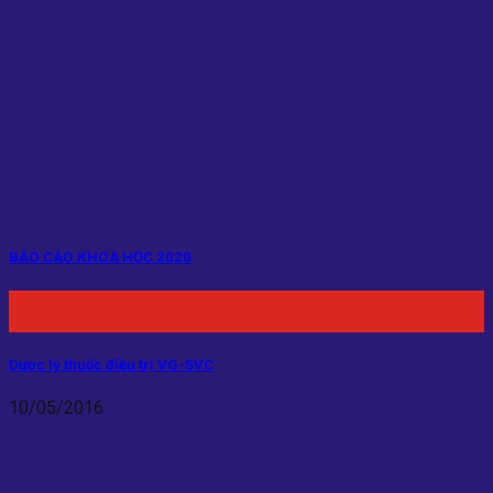
BÁO CÁO KHOA HỌC 2020
26
Th11
Dược lý thuốc điều trị VG-SVC
10/05/2016