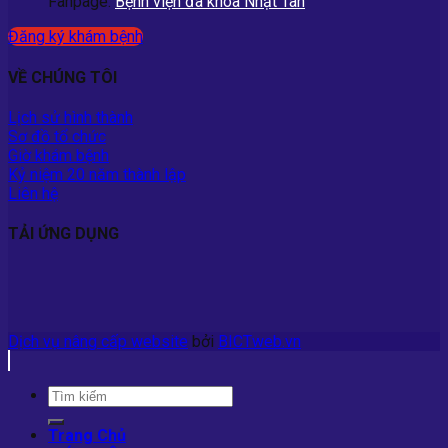
Fanpage:
Bệnh viện đa khoa Nhật Tân
Đăng ký khám bệnh
VỀ CHÚNG TÔI
Lịch sử hình thành
Sơ đồ tổ chức
Giờ khám bệnh
Kỷ niệm 20 năm thành lập
Liên hệ
TẢI ỨNG DỤNG
Dịch vụ nâng cấp website
bởi
BICTweb.vn
Trang Chủ