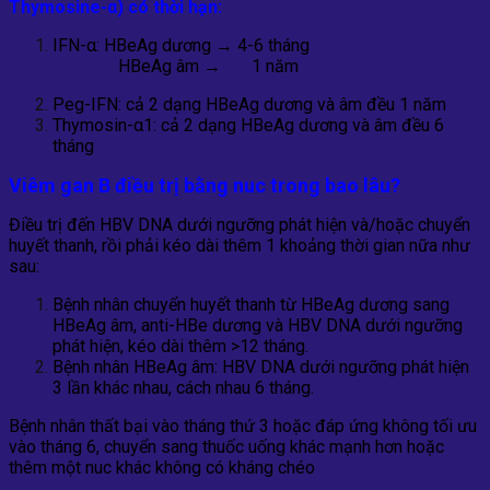
Thymosine-
α) có thời hạn:
IFN-α: HBeAg dương → 4-6 tháng
HBeAg âm → 1 năm
Peg-IFN: cả 2 dạng HBeAg dương và âm đều 1 năm
Thymosin-α1: cả 2 dạng HBeAg dương và âm đều 6
tháng
Viêm gan B
điều trị bằng nuc
trong
bao lâu?
Điều trị đến HBV DNA dưới ngưỡng phát hiện và/hoặc chuyển
huyết thanh, rồi phải kéo dài thêm 1 khoảng thời gian nữa như
sau:
Bệnh nhân chuyển huyết thanh từ HBeAg dương sang
HBeAg âm, anti-HBe dương và HBV DNA dưới ngưỡng
phát hiện, kéo dài thêm >12 tháng.
Bệnh nhân HBeAg âm: HBV DNA dưới ngưỡng phát hiện
3 lần khác nhau, cách nhau 6 tháng.
Bệnh nhân thất bại vào tháng thứ 3 hoặc đáp ứng không tối ưu
vào tháng 6, chuyển sang thuốc uống khác mạnh hơn hoặc
thêm một nuc khác không có kháng chéo