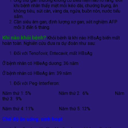
Ung thư gan thường không có biểu hiện nào rõ ràng. Đôi
khi bệnh nhân thấy mệt mỏi kéo dài, chướng bụng, ăn
không tiêu, sút cân, vàng da, ngứa, buồn nôn, nước tiểu
sẫm.
Cần siêu âm gan, định lượng xơ gan, xét nghiệm AFP
mỗi 3 đến 6 tháng.
Khi nào khỏi bệnh?
Khỏi bệnh là khi nào HBsAg biến mất
hoàn toàn. Nghiên cứu đưa ra dự đoán như sau:
Đối với Tenofovir, Entecavir, mất HBsAg
Ở bệnh nhân có HBeAg dương: 36 năm
Ở bệnh nhân có HBeAg âm: 39 năm
Đối với Peg-Interferon:
Năm thứ 1: 5% Năm thứ 2: 6% Năm
thứ 3: 9%
Năm thứ 4: 11% Năm thứ 5: 12%
Chế độ ăn uống, sinh hoạt