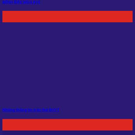
BỆNH ĐẬU MÙA KHỈ
17
Th9
Những thông tin trên thẻ BHYT
10
Th6