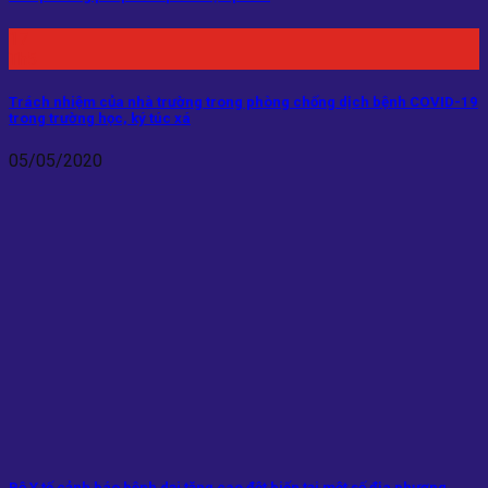
17
Th5
Trách nhiệm của nhà trường trong phòng chống dịch bệnh COVID-19
trong trường học, ký túc xá
05/05/2020
Bộ Y tế cảnh báo bệnh dại tăng cao đột biến tại một số địa phương