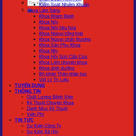
Kiểm Soát Nhiễm Khuẩn
Khoa Lâm Sàng
Khoa Khám Bệnh
Khoa Nội
Khoa Nội tiêu hóa
Khoa Ngoại tổng hợp
Khoa Ngoại chấn thương
Khoa Sản Phụ Khoa
Khoa Nhi
Khoa Hồi Sức Cấp Cứu
Khoa Liên chuyên khoa
Khoa dinh dưỡng
Bộ phận Thận nhân tạo
Vật Lý Trị Liệu
TUYỂN DỤNG
THÔNG TIN
Chất Lượng Bệnh Viện
Kỹ Thuật Chuyên Khoa
Danh Mục Kỹ Thuật
Viện Phí
TIN TỨC
Sự Kiện Công Ty
Sự Kiện Xã Hội