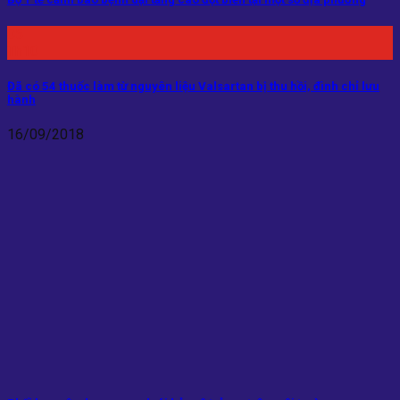
05
Th10
Đã có 54 thuốc làm từ nguyên liệu Valsartan bị thu hồi, đình chỉ lưu
hành
16/09/2018