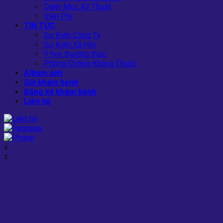
Danh Mục Kỹ Thuật
Viện Phí
TIN TỨC
Sự Kiện Công Ty
Sự Kiện Xã Hội
Y học thường thức
Phòng Chống Kháng Thuốc
Album ảnh
Giờ khám bệnh
Đăng ký khám bệnh
Liên hệ
x
x