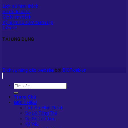
Lịch sử hình thành
Sơ đồ tổ chức
Giờ khám bệnh
Kỷ niệm 20 năm thành lập
Liên hệ
TẢI ỨNG DỤNG
Dịch vụ nâng cấp website
bởi
BICTweb.vn
Trang Chủ
GIỚI THIỆU
Lịch Sử Hình Thành
Sơ Đồ Tổng Thể
Sơ Đồ Tổ Chức
Kỷ Yếu