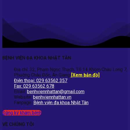
BỆNH VIỆN ĐA KHOA NHẬT TÂN
Địa chỉ: 32, Phạm Ngọc Thạch, Tổ 14 Khóm Châu Long 7,
Phường Châu Đốc, An Giang
[Xem bản đồ]
Điện thoại: 029 63562 357
Fax: 029 63562 678
Email:
benhviennhattan@gmail.com
Website:
benhviennhattan.vn
Fanpage:
Bệnh viện đa khoa Nhật Tân
Đăng ký khám bệnh
VỀ CHÚNG TÔI