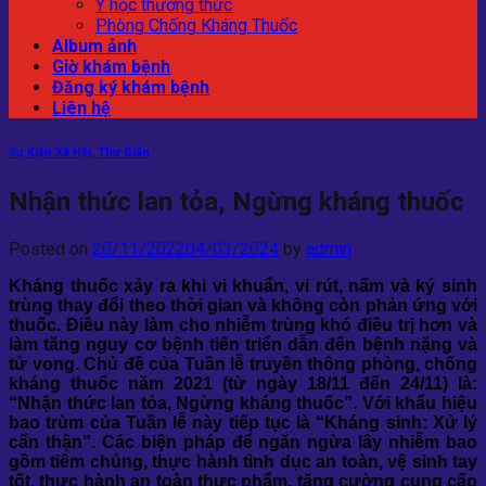
Y học thường thức
Phòng Chống Kháng Thuốc
Album ảnh
Giờ khám bệnh
Đăng ký khám bệnh
Liên hệ
Sự Kiện Xã Hội
,
Thư Giãn
Nhận thức lan tỏa, Ngừng kháng thuốc
Posted on
20/11/2022
04/03/2024
by
admin
Kháng thuốc xảy ra khi vi khuẩn, vi rút, nấm và ký sinh
trùng thay đổi theo thời gian và không còn phản ứng với
thuốc. Điều này làm cho nhiễm trùng khó điều trị hơn và
làm tăng nguy cơ bệnh tiến triển dẫn đến bệnh nặng và
tử vong. Chủ đề của Tuần lễ truyền thông phòng, chống
kháng thuốc năm 2021 (từ ngày 18/11 đến 24/11) là:
“Nhận thức lan tỏa, Ngừng kháng thuốc”. Với khẩu hiệu
bao trùm của Tuần lễ này tiếp tục là “Kháng sinh: Xử lý
cẩn thận”. Các biện pháp để ngăn ngừa lây nhiễm bao
gồm tiêm chủng, thực hành tình dục an toàn, vệ sinh tay
tốt, thực hành an toàn thực phẩm, tăng cường cung cấp