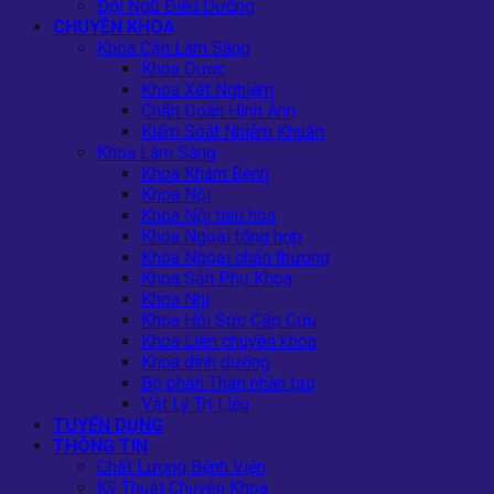
Đội Ngũ Điều Dưỡng
CHUYÊN KHOA
Khoa Cận Lâm Sàng
Khoa Dược
Khoa Xét Nghiệm
Chẩn Đoán Hình Ảnh
Kiểm Soát Nhiễm Khuẩn
Khoa Lâm Sàng
Khoa Khám Bệnh
Khoa Nội
Khoa Nội tiêu hóa
Khoa Ngoại tổng hợp
Khoa Ngoại chấn thương
Khoa Sản Phụ Khoa
Khoa Nhi
Khoa Hồi Sức Cấp Cứu
Khoa Liên chuyên khoa
Khoa dinh dưỡng
Bộ phận Thận nhân tạo
Vật Lý Trị Liệu
TUYỂN DỤNG
THÔNG TIN
Chất Lượng Bệnh Viện
Kỹ Thuật Chuyên Khoa