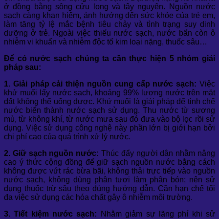
ở đồng bằng sông cửu long và tây nguyên. Nguồn nước
sạch càng khan hiếm, ảnh hưởng đến sức khỏe của trẻ em,
làm tăng tỷ lệ mắc bệnh tiêu chảy và tình trạng suy dinh
dưỡng ở trẻ. Ngoài việc thiếu nước sạch, nước bẩn còn ô
nhiễm vi khuẩn và nhiễm độc tố kim loại nặng, thuốc sâu…
Để có nước sạch chúng ta cần thực hiện 5 nhóm giải
pháp sau:
1. Giải pháp cải thiện nguồn cung cấp nước sạch:
Việc
khử muối lấy nước sạch, khoảng 99% lượng nước trên mặt
đất không thể uống được. Khử muối là giải pháp để tinh chế
nước biển thành nước sạch sử dụng. Thu nước từ sương
mù, từ không khí, từ nước mưa sau đó đưa vào bộ lọc rồi sử
dụng. Việc sử dụng công nghệ này phần lớn bị giới hạn bởi
chi phí cao của quá trình xử lý nước.
2. Giữ sạch nguồn nước:
Thúc đẩy người dân nhằm nâng
cao ý thức cộng đồng để giữ sạch nguồn nước bằng cách
không được vứt rác bừa bãi, không thải trực tiếp vào nguồn
nước sạch, không dùng phân tươi làm phân bón; nên sử
dụng thuốc trừ sâu theo đúng hướng dẫn. Cần hạn chế tối
đa việc sử dụng các hóa chất gây ô nhiễm môi trường.
3. Tiết kiệm nước sạch:
Nhằm giảm sự lãng phí khi sử