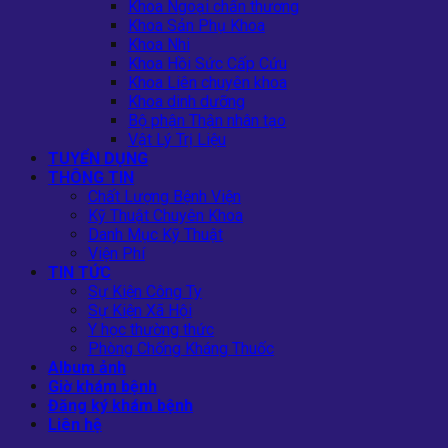
Khoa Ngoại chấn thương
Khoa Sản Phụ Khoa
Khoa Nhi
Khoa Hồi Sức Cấp Cứu
Khoa Liên chuyên khoa
Khoa dinh dưỡng
Bộ phận Thận nhân tạo
Vật Lý Trị Liệu
TUYỂN DỤNG
THÔNG TIN
Chất Lượng Bệnh Viện
Kỹ Thuật Chuyên Khoa
Danh Mục Kỹ Thuật
Viện Phí
TIN TỨC
Sự Kiện Công Ty
Sự Kiện Xã Hội
Y học thường thức
Phòng Chống Kháng Thuốc
Album ảnh
Giờ khám bệnh
Đăng ký khám bệnh
Liên hệ