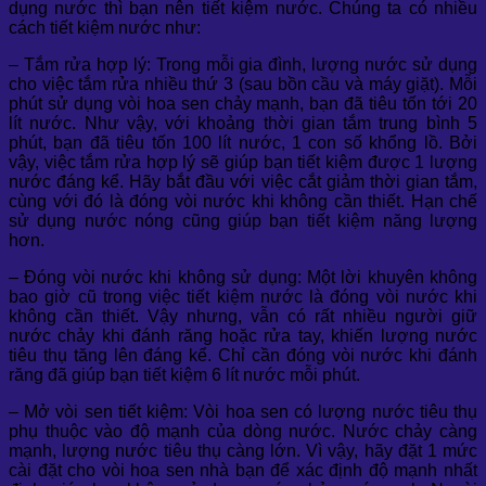
dụng nước thì bạn nên tiết kiệm nước. Chúng ta có nhiều
cách tiết kiệm nước như:
– Tắm rửa hợp lý: Trong mỗi gia đình, lượng nước sử dụng
cho việc tắm rửa nhiều thứ 3 (sau bồn cầu và máy giặt). Mỗi
phút sử dụng vòi hoa sen chảy mạnh, bạn đã tiêu tốn tới 20
lít nước. Như vậy, với khoảng thời gian tắm trung bình 5
phút, bạn đã tiêu tốn 100 lít nước, 1 con số khổng lồ. Bởi
vậy, việc tắm rửa hợp lý sẽ giúp bạn tiết kiệm được 1 lượng
nước đáng kể. Hãy bắt đầu với việc cắt giảm thời gian tắm,
cùng với đó là đóng vòi nước khi không cần thiết. Hạn chế
sử dụng nước nóng cũng giúp bạn tiết kiệm năng lượng
hơn.
– Đóng vòi nước khi không sử dụng: Một lời khuyên không
bao giờ cũ trong việc tiết kiệm nước là đóng vòi nước khi
không cần thiết. Vậy nhưng, vẫn có rất nhiều người giữ
nước chảy khi đánh răng hoặc rửa tay, khiến lượng nước
tiêu thụ tăng lên đáng kể. Chỉ cần đóng vòi nước khi đánh
răng đã giúp bạn tiết kiệm 6 lít nước mỗi phút.
– Mở vòi sen tiết kiệm: Vòi hoa sen có lượng nước tiêu thụ
phụ thuộc vào độ mạnh của dòng nước. Nước chảy càng
mạnh, lượng nước tiêu thụ càng lớn. Vì vậy, hãy đặt 1 mức
cài đặt cho vòi hoa sen nhà bạn để xác định độ mạnh nhất