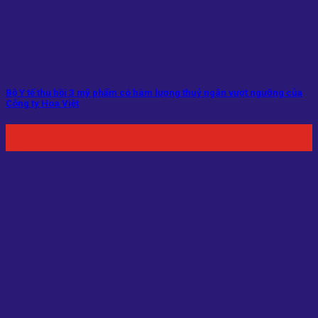
Bộ Y tế thu hồi 3 mỹ phẩm có hàm lượng thuỷ ngân vượt ngưỡng của
Công ty Hoa Việt
29
Th5