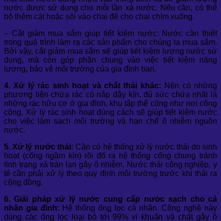
nước được sử dụng cho mỗi lần xả nước. Nếu cần, có thể
bỏ thêm cát hoặc sỏi vào chai để cho chai chìm xuống.
– Cắt giảm mua sắm giúp tiết kiệm nước: Nước cần thiết
trong quá trình làm ra các sản phẩm cho chúng ta mua sắm.
Bởi vậy, cắt giảm mua sắm sẽ giúp tiết kiệm lượng nước sử
dụng, mà còn góp phần chung vào việc tiết kiệm năng
lượng, bảo vệ môi trường của gia đình bạn.
4. Xử lý rác sinh hoạt và chất thải khác:
Nên có những
phương tiện chứa rác có nắp đậy kín, đủ sức chứa nhất là
những rác hữu cơ ở gia đình, khu tập thể cũng như nơi công
cộng. Xử lý rác sinh hoạt đúng cách sẽ giúp tiết kiệm nước
cho việc làm sạch môi trường và hạn chế ô nhiễm nguồn
nước.
5. Xử lý nước thải:
Cần có hệ thống xử lý nước thải do sinh
hoạt (cống ngầm kín) rồi đổ ra hệ thống cống chung tránh
tình trạng xả tràn lan gây ô nhiễm. Nước thải công nghiệp, y
tế cần phải xử lý theo quy định môi trường trước khi thải ra
cộng đồng.
6. Giải pháp xử lý nước cung cấp nước sạch cho cá
nhân gia đình:
Hệ thống ống lọc cá nhân. Công nghệ này
dùng các ống lọc loại bỏ tới 99% vi khuẩn và chất gây ô