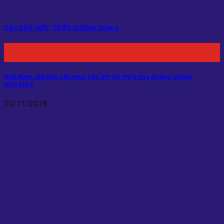
CÁC DẤU HIỆU, TRIỆU CHỨNG CÚM A
19
Th11
Việt Nam sắp tiếp cận mục tiêu 90-90-90 trong phòng chống
HIV/AIDS
30/11/2018