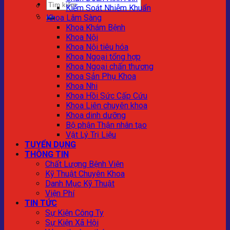
Kiểm Soát Nhiễm Khuẩn
Khoa Lâm Sàng
Khoa Khám Bệnh
Khoa Nội
Khoa Nội tiêu hóa
Khoa Ngoại tổng hợp
Khoa Ngoại chấn thương
Khoa Sản Phụ Khoa
Khoa Nhi
Khoa Hồi Sức Cấp Cứu
Khoa Liên chuyên khoa
Khoa dinh dưỡng
Bộ phận Thận nhân tạo
Vật Lý Trị Liệu
TUYỂN DỤNG
THÔNG TIN
Chất Lượng Bệnh Viện
Kỹ Thuật Chuyên Khoa
Danh Mục Kỹ Thuật
Viện Phí
TIN TỨC
Sự Kiện Công Ty
Sự Kiện Xã Hội