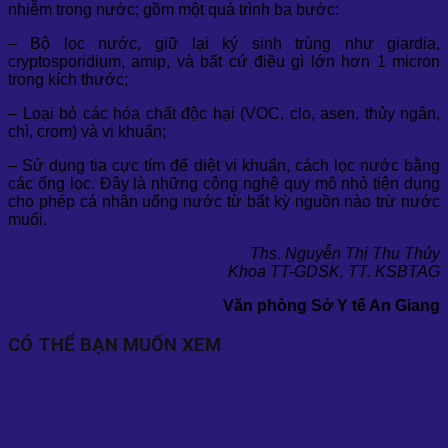
nhiễm trong nước; gồm một quá trình ba bước:
– Bộ lọc nước, giữ lại ký sinh trùng như giardia,
cryptosporidium, amip, và bất cứ điều gì lớn hơn 1 micron
trong kích thước;
– Loại bỏ các hóa chất độc hại (VOC, clo, asen, thủy ngân,
chì, crom) và vi khuẩn;
– Sử dụng tia cực tím để diệt vi khuẩn, cách lọc nước bằng
các ống lọc. Đây là những công nghệ quy mô nhỏ tiện dụng
cho phép cá nhân uống nước từ bất kỳ nguồn nào trừ nước
muối.
Ths. Nguyễn Thị Thu Thủy
Khoa TT-GDSK, TT. KSBTAG
Văn phòng Sở Y tế An Giang
CÓ THỂ BẠN MUỐN XEM