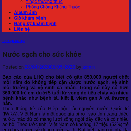
Y học thường thức
Phòng Chống Kháng Thuốc
Album ảnh
Giờ khám bệnh
Đăng ký khám bệnh
Liên hệ
Sự Kiện Xã Hội
Nước sạch cho sức khỏe
Posted on
23/04/2020
06/05/2020
by
admin
Báo cáo của LHQ cho biết có gần 850.000 người chết
mỗi năm do không tiếp cận được nước sạch, vệ sinh
môi trường và vệ sinh cá nhân. Trong số này có hơn
360.000 trẻ em dưới 5 tuổi tử vong do tiêu chảy và nhiều
bệnh khác như bệnh tả, kiết lị, viêm gan A và thương
hàn.
Theo thống kê của Hiệp hội Tài nguyên nước Quốc tế
(IWRA), Việt Nam là một quốc gia bị rơi vào tình trạng thiếu
nước, mặc dù có mạng lưới sông ngòi dày đặc và có nhiều
ao hồ. Theo ước tính, Việt Nam có khoảng 17 triệu (52%) trẻ
em chưa được sử dụng nước sạch. Đặt biệt, nặng nề nhất là