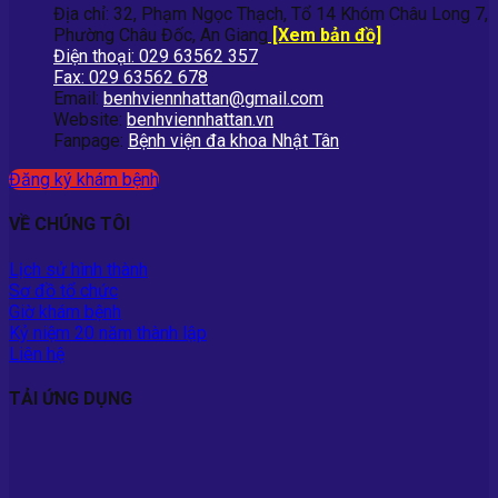
Địa chỉ: 32, Phạm Ngọc Thạch, Tổ 14 Khóm Châu Long 7,
Phường Châu Đốc, An Giang
[Xem bản đồ]
Điện thoại: 029 63562 357
Fax: 029 63562 678
Email:
benhviennhattan@gmail.com
Website:
benhviennhattan.vn
Fanpage:
Bệnh viện đa khoa Nhật Tân
Đăng ký khám bệnh
VỀ CHÚNG TÔI
Lịch sử hình thành
Sơ đồ tổ chức
Giờ khám bệnh
Kỷ niệm 20 năm thành lập
Liên hệ
TẢI ỨNG DỤNG