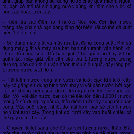
định, giúp bạn không sử dụng nước chảy quá mạnh. Ngoài
ra, bạn có thể tái sử dụng nước dùng khi tắm cho việc xả
bồn cầu hoặc tưới cây.
– Kiểm tra các điểm rò rỉ nước: Nếu hóa đơn tiền nước
tháng này của nhà bạn đang tăng đột biến, rất có thể đã xuất
hiện 1 điểm rò rỉ.
– Sử dụng máy giặt và máy rửa bát đúng công suất: Khi sử
dụng máy giặt và máy rửa bát, bạn nên tránh vận hành khi
chưa đủ công suất. Dù bạn giặt 2 bộ quần áo hay 20 bộ
quần áo, máy giặt vẫn cần tiêu thụ 1 lượng nước tương
đương, dẫn đến thiếu vận hành thiếu hiệu quả, gây lãng phí
1 lượng nước sạch lớn.
– Tiết kiệm nước trong làm vườn và tưới cây: Khi tưới cây,
hãy cố gắng sử dụng bình tưới thay vì vòi dẫn nước bởi bạn
có thể không kiểm soát được lượng nước khi sử dụng vòi
dẫn. Với vòi dẫn nước, bạn có thể tiêu tốn đến 1.000 lít nước
mỗi giờ sử dụng. Ngoài ra, thời điểm tưới cây cũng rất quan
trọng. Vào buổi sáng, nhiệt độ mát hơn, bạn sẽ cần ít nước
hơn khi tưới cây. Trong khi đó, tưới cây vào buổi chiều có
thể gây nấm cho cây.
– Chuyển toilet sang chế độ xả với lượng nước thấp: Đặt
một chai nước bằng nhựa vào trong bình xả để giảm lượng