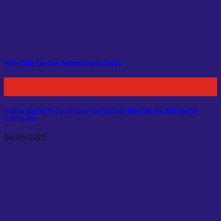
Nhận thức lan tỏa, Ngừng kháng thuốc
20
Th11
Hướng dẫn xử lý các trường hợp có biểu hiện sốt, ho, khó thở tại
trường học
04/05/2020