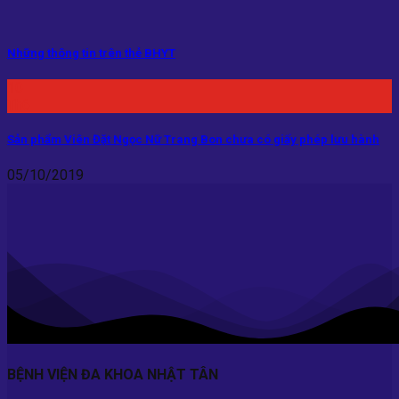
Những thông tin trên thẻ BHYT
10
Th6
Sản phẩm Viên Đặt Ngọc Nữ Trang Bon chưa có giấy phép lưu hành
05/10/2019
BỆNH VIỆN ĐA KHOA NHẬT TÂN