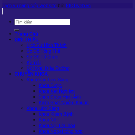
Dịch vụ nâng cấp website
bởi
BICTweb.vn
Trang Chủ
GIỚI THIỆU
Lịch Sử Hình Thành
Sơ Đồ Tổng Thể
Sơ Đồ Tổ Chức
Kỷ Yếu
Đội Ngũ Điều Dưỡng
CHUYÊN KHOA
Khoa Cận Lâm Sàng
Khoa Dược
Khoa Xét Nghiệm
Chẩn Đoán Hình Ảnh
Kiểm Soát Nhiễm Khuẩn
Khoa Lâm Sàng
Khoa Khám Bệnh
Khoa Nội
Khoa Nội tiêu hóa
Khoa Ngoại tổng hợp