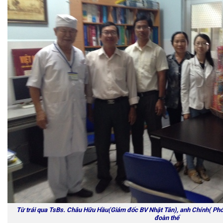
Từ trái qua TsBs. Châu Hữu Hầu(Giám đốc BV Nhật Tân), anh Chính( Phó
đoàn thể