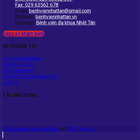
Fax: 029 63562 678
Email:
benhviennhattan@gmail.com
Website:
benhviennhattan.vn
Fanpage:
Bệnh viện đa khoa Nhật Tân
Đăng ký khám bệnh
VỀ CHÚNG TÔI
Lịch sử hình thành
Sơ đồ tổ chức
Giờ khám bệnh
Kỷ niệm 20 năm thành lập
Liên hệ
TẢI ỨNG DỤNG
Dịch vụ nâng cấp website
bởi
BICTweb.vn