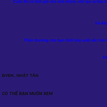
Cuộc thi có tính giờ cho mỗi nhóm, nên tạo ra bầu 
Và đây
Phần thưởng cho bạn trình bày xuất sắc I do 
Và
BVĐK. NHẬT TÂN
CÓ THỂ BẠN MUỐN XEM