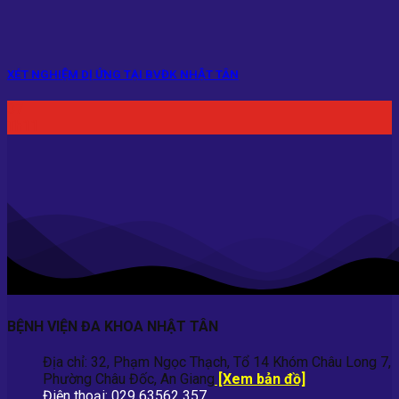
XÉT NGHIỆM DỊ ỨNG TẠI BVĐK NHẬT TÂN
07
Th11
BỆNH VIỆN ĐA KHOA NHẬT TÂN
Địa chỉ: 32, Phạm Ngọc Thạch, Tổ 14 Khóm Châu Long 7,
Phường Châu Đốc, An Giang
[Xem bản đồ]
Điện thoại: 029 63562 357