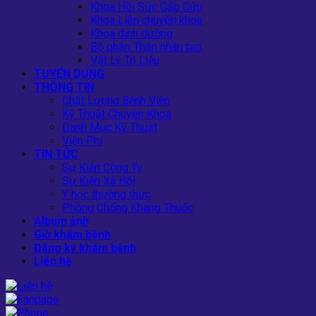
Khoa Hồi Sức Cấp Cứu
Khoa Liên chuyên khoa
Khoa dinh dưỡng
Bộ phận Thận nhân tạo
Vật Lý Trị Liệu
TUYỂN DỤNG
THÔNG TIN
Chất Lượng Bệnh Viện
Kỹ Thuật Chuyên Khoa
Danh Mục Kỹ Thuật
Viện Phí
TIN TỨC
Sự Kiện Công Ty
Sự Kiện Xã Hội
Y học thường thức
Phòng Chống Kháng Thuốc
Album ảnh
Giờ khám bệnh
Đăng ký khám bệnh
Liên hệ