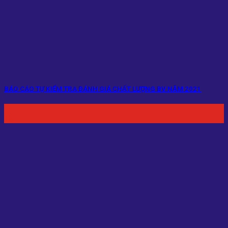
BÁO CÁO TỰ KIỂM TRA ĐÁNH GIÁ CHẤT LƯỢNG BV NĂM 2021
20
Th2