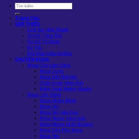
Trang Chủ
GIỚI THIỆU
Lịch Sử Hình Thành
Sơ Đồ Tổng Thể
Sơ Đồ Tổ Chức
Kỷ Yếu
Đội Ngũ Điều Dưỡng
CHUYÊN KHOA
Khoa Cận Lâm Sàng
Khoa Dược
Khoa Xét Nghiệm
Chẩn Đoán Hình Ảnh
Kiểm Soát Nhiễm Khuẩn
Khoa Lâm Sàng
Khoa Khám Bệnh
Khoa Nội
Khoa Nội tiêu hóa
Khoa Ngoại tổng hợp
Khoa Ngoại chấn thương
Khoa Sản Phụ Khoa
Khoa Nhi