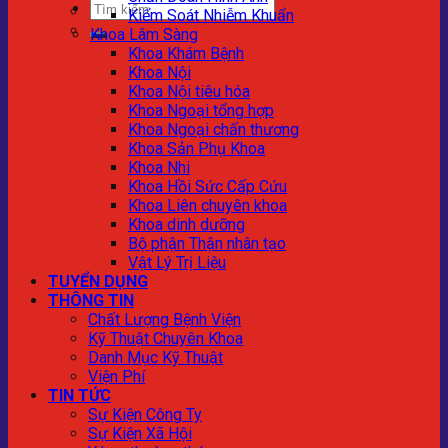
Kiểm Soát Nhiễm Khuẩn
Khoa Lâm Sàng
Khoa Khám Bệnh
Khoa Nội
Khoa Nội tiêu hóa
Khoa Ngoại tổng hợp
Khoa Ngoại chấn thương
Khoa Sản Phụ Khoa
Khoa Nhi
Khoa Hồi Sức Cấp Cứu
Khoa Liên chuyên khoa
Khoa dinh dưỡng
Bộ phận Thận nhân tạo
Vật Lý Trị Liệu
TUYỂN DỤNG
THÔNG TIN
Chất Lượng Bệnh Viện
Kỹ Thuật Chuyên Khoa
Danh Mục Kỹ Thuật
Viện Phí
TIN TỨC
Sự Kiện Công Ty
Sự Kiện Xã Hội