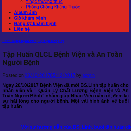
Y học thường thức
Phòng Chống Kháng Thuốc
Album ảnh
Giờ khám bệnh
Đăng ký khám bệnh
Liên hệ
Chất Lượng Bệnh Viện
,
Sự Kiện Công Ty
Tập Huấn QLCL Bệnh Viện và An Toàn
Người Bệnh
Posted on
20/10/2017
05/12/2017
by
admin
Ngày 20/10/2017 Bệnh Viện đã mời BS.Linh tập huấn cho
nhân viên về ” Quản Lý Chất Lượng Bệnh Viện và An
Toàn Người Bệnh” nhằm giúp Nhân Viên nắm rõ, đem lại
sự hài lòng cho người bệnh. Một vài hình ảnh về buổi
tập huấn
Với sự hướng dẫn của BS. Linh, buổi tập huấn di